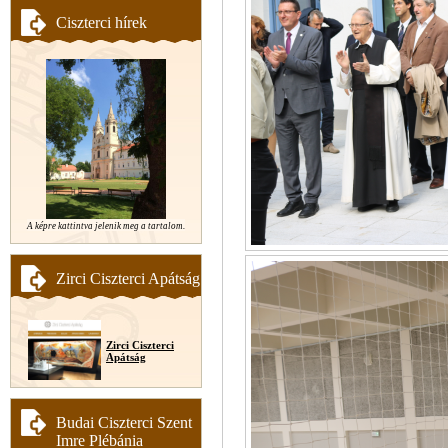
Ciszterci hírek
A képre kattintva jelenik meg a tartalom.
Zirci Ciszterci Apátság
Zirci Ciszterci
Apátság
Budai Ciszterci Szent
Imre Plébánia