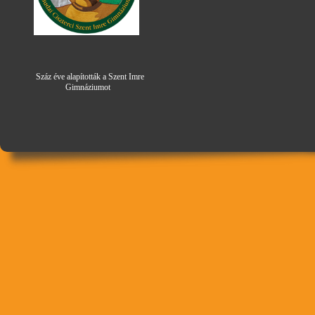
Száz éve alapították a Szent Imre
Gimná
zi
umot