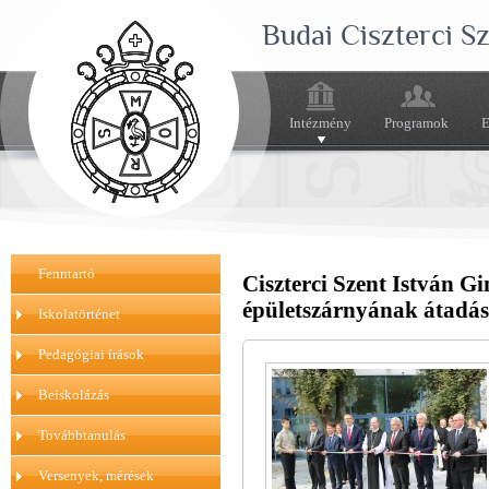
Budai Ciszterci 
Intézmény
Programok
E
Fenntartó
Ciszterci Szent István G
épületszárnyának átadási
Iskolatörténet
Pedagógiai írások
Beiskolázás
Továbbtanulás
Versenyek, mérések