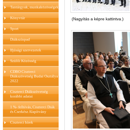
Tantárgyak, munkaközösségek
Könyvtár
(Nagyítás a képre kattintva.)
Sport
Diákszínpad
Ifjúsági szervezetek
Szülői Közösség
CDBO Ciszterci
Diákszövetség Budai Osztálya
2022
Ciszterci Diákszövetség
korábbi adatai
1 %- felhívás, Ciszterci Diák
és Cserkész Alapítvány
Ciszterci hírek