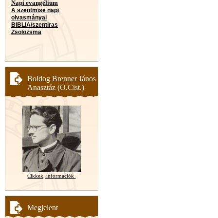
Napi evangélium
A szentmise napi
olvasmányai
BIBLIA/szentiras
Zsolozsma
Boldog Brenner János
Anasztáz (O.Cist.)
Cikkek, információk
Megjelent