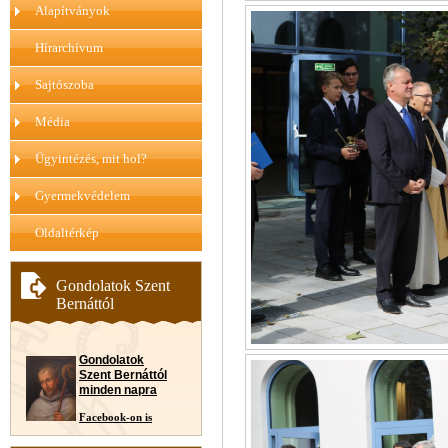
Alapítványok
Hírarchívum
Sajtószoba
Média
Ügyintézés, mit hol?
Gyermekvédelem
Oldaltérkép
Gondolatok Szent
Bernáttól
Gondolatok
Szent Bernáttól
minden napra
Facebook-on is