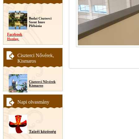
Budai Ciszterci
Szent Imre
Plébánia
Facebook
Honlap
Ciszterci Nővérek,
Kismaros
Ciszterci Nővérek
Kismaros
Napi olvasmány
Taizéi közösség