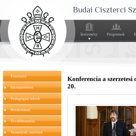
Budai Ciszterci 
Intézmény
Programok
E
Fenntartó
Konferencia a szerzetesi
20.
Iskolatörténet
Pedagógiai írások
Beiskolázás
Továbbtanulás
Versenyek, mérések