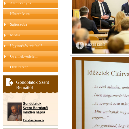
Alapítványok
Hírarchívum
Sajtószoba
Média
Ügyintézés, mit hol?
Gyermekvédelem
Oldaltérkép
Gondolatok Szent
Bernáttól
Gondolatok
Szent Bernáttól
minden napra
Facebook-on is