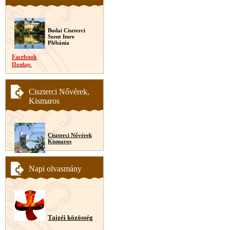
Budai Ciszterci
Szent Imre
Plébánia
Facebook
Honlap
Ciszterci Nővérek,
Kismaros
Ciszterci Nővérek
Kismaros
Napi olvasmány
Taizéi közösség