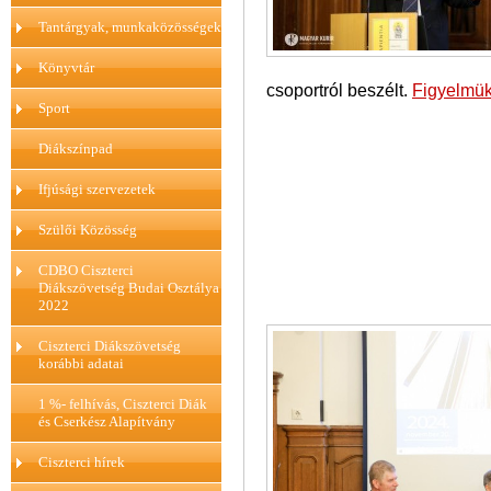
Tantárgyak, munkaközösségek
Könyvtár
csoportról beszélt.
Figyelmükb
Sport
Diákszínpad
Ifjúsági szervezetek
Szülői Közösség
CDBO Ciszterci
Diákszövetség Budai Osztálya
2022
Ciszterci Diákszövetség
korábbi adatai
1 %- felhívás, Ciszterci Diák
és Cserkész Alapítvány
Ciszterci hírek