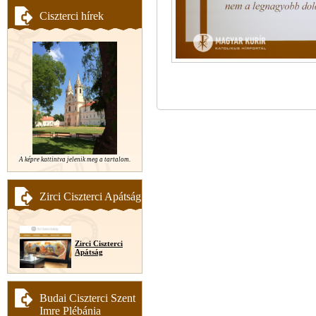
Ciszterci hírek
A képre kattintva jelenik meg a tartalom.
Zirci Ciszterci Apátság
Zirci Ciszterci
Apátság
Budai Ciszterci Szent
Imre Plébánia