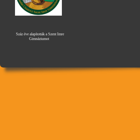
Száz éve alapították a Szent Imre
Gimná
zi
umot