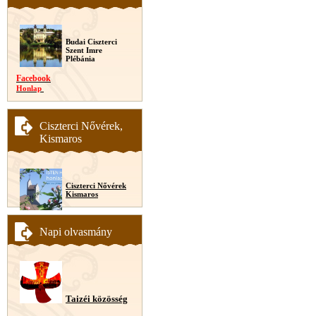
Budai Ciszterci
Szent Imre
Plébánia
Facebook
Honlap
Ciszterci Nővérek,
Kismaros
Ciszterci Nővérek
Kismaros
Napi olvasmány
Taizéi közösség