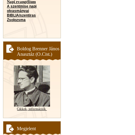
Napi evangélium
A szentmise napi
olvasmányai
BIBLIA/szentiras
Zsolozsma
Boldog Brenner János
Anasztáz (O.Cist.)
Cikkek, információk
Megjelent