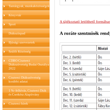
Tantárgyak, munkaközösségek
Könyvtár
A tájékoztató letölthető formába
Sport
A roráte szentmisék rend
Diákszínpad
Ifjúsági szervezetek
Szülői Közösség
CDBO Ciszterci
Diákszövetség Budai Osztálya
2022
Ciszterci Diákszövetség
korábbi adatai
1 %- felhívás, Ciszterci Diák
és Cserkész Alapítvány
Ciszterci hírek