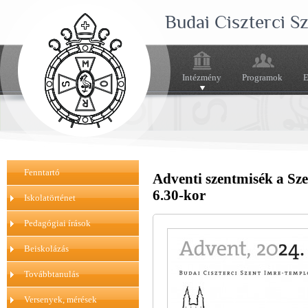
Budai Ciszterci 
Intézmény
Programok
E
Fenntartó
Adventi szentmisék a Sz
6.30-kor
Iskolatörténet
Pedagógiai írások
Beiskolázás
Továbbtanulás
Versenyek, mérések