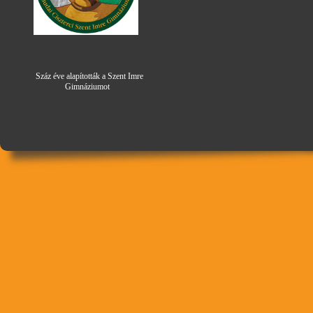
Száz éve alapították a Szent Imre
Gimná
zi
umot