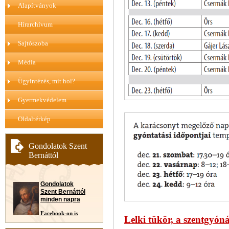
Alapítványok
Hírarchívum
Sajtószoba
Média
Ügyintézés, mit hol?
Gyermekvédelem
Oldaltérkép
Gondolatok Szent
Bernáttól
Gondolatok
Szent Bernáttól
minden napra
Facebook-on is
Lelki tükör, a szentgyón