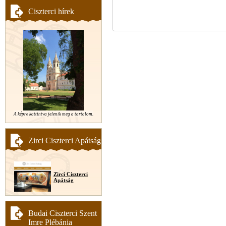
Ciszterci hírek
A képre kattintva jelenik meg a tartalom.
Zirci Ciszterci Apátság
Zirci Ciszterci
Apátság
Budai Ciszterci Szent
Imre Plébánia