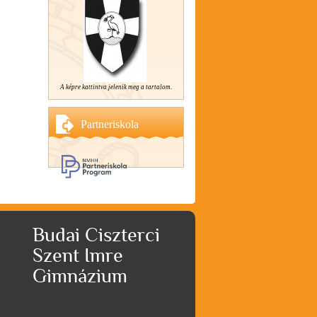
A képre kattintva jelenik meg a tartalom.
Partneriskola
Budai Ciszterci
Szent Imre
Gimnázium