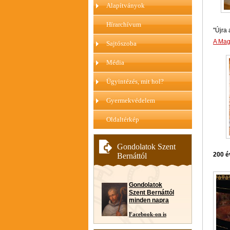
Alapítványok
Hírarchívum
"Újra 
A Magy
Sajtószoba
Média
Ügyintézés, mit hol?
Gyermekvédelem
Oldaltérkép
Gondolatok Szent
200 é
Bernáttól
Gondolatok
Szent Bernáttól
minden napra
Facebook-on is