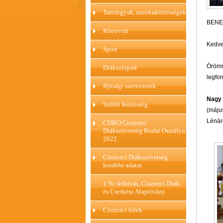
Tantárgyak, munkaközösségek
BENE
Könyvtár
Kedve
Sport
Örömm
Diákszínpad
legfon
Ifjúsági szervezetek
Nagy 
Szülői Közösség
(máju
Lénár
CDBO Ciszterci
Diákszövetség Budai Osztálya
2022
Ciszterci Diákszövetség
korábbi adatai
1 %- felhívás, Ciszterci Diák
és Cserkész Alapítvány
Ciszterci hírek