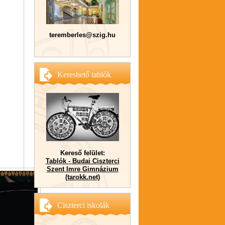
teremberles@szig.hu
Kereshető tablók
Kereső felület:
Tablók - Budai Ciszterci
Szent Imre Gimnázium
(tarokk.net)
Ciszterci iskolák