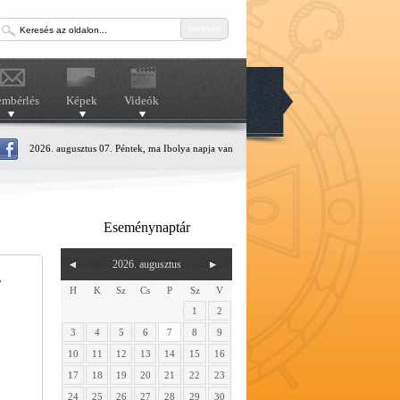
keresés
embérlés
Képek
Videók
2026. augusztus 07. Péntek, ma Ibolya napja van
Eseménynaptár
2026. augusztus
y
H
K
Sz
Cs
P
Sz
V
1
2
3
4
5
6
7
8
9
10
11
12
13
14
15
16
17
18
19
20
21
22
23
24
25
26
27
28
29
30