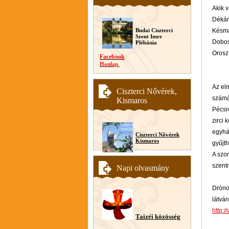
Akik v
Dékány
Budai Ciszterci
Késmá
Szent Imre
Dobos
Plébánia
Orosz
Facebook
Honlap
Az el
Ciszterci Nővérek,
számá
Kismaros
Pécsr
zirci 
egyhá
Ciszterci Nővérek
Kismaros
gyűjth
A szo
szentm
Napi olvasmány
Drón
látván
http:
Taizéi közösség