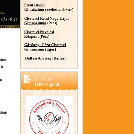
Szent István
Gimnázium
(Székesfehérvár)
Ciszterci Rend Nagy Lajos
Gimnáziuma
(Pécs)
Ciszterci Nevelési
Központ
(Pécs)
Gárdonyi Géza Ciszterci
Gimnázium
(Eger)
Dallasi Apátság
(Dallas)
dátum
 a
Emericus
mű
Tehetségpont
ásban