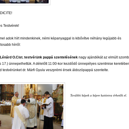
DICITE!
s Testvérek!
el adok hírt mindenkinek, némi képanyaggal is kibővítve néhány
legújabb és
tosabb hírről:
Lénárd O.Cist. testvérünk pappá szentelésének
nagy ajándékát az elmúlt szom
s 17.) ünnepelhettük. A délelőtt 11:00-kor kezdődő ünnepélyes szentmise keretébe
d testvérünket dr. Márfi Gyula veszprémi érsek áldozópappá szentelte.
További képek a képre kattintva érhetők el.