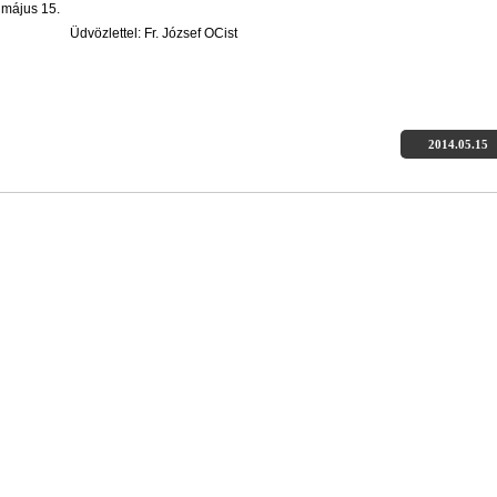
 május 15.
özlettel: Fr. József OCist
2014.05.15