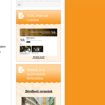
31
SZIG-Podcast
csatorna
baton
n
PODCAST
Termek és a
sportcsarnok
bérbeadása
Bérelhető termeink