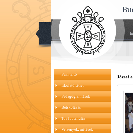
Bu
I
Fenntartó
József a
Iskolatörténet
Pedagógiai írások
Beiskolázás
Továbbtanulás
Versenyek, mérések