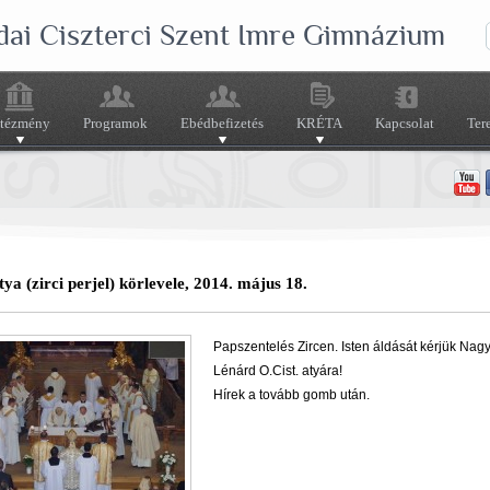
dai Ciszterci Szent Imre Gimnázium
ntézmény
Programok
Ebédbefizetés
KRÉTA
Kapcsolat
Ter
tya (zirci perjel) körlevele, 2014. május 18.
Papszentelés Zircen. Isten áldását kérjük Nag
Lénárd O.Cist. atyára!
Hírek a tovább gomb után.