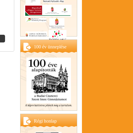
100 év ünneplése
A képre kattintva jelenik meg a tartalom.
Régi honlap