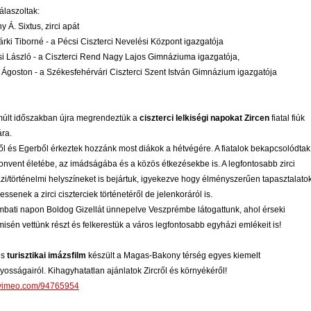
álaszoltak:
 Á. Sixtus, zirci apát
rki Tiborné - a Pécsi Ciszterci Nevelési Központ igazgatója
i László - a Ciszterci Rend Nagy Lajos Gimnáziuma igazgatója,
 Ágoston - a Székesfehérvári Ciszterci Szent István Gimnázium igazgatója
múlt időszakban újra megrendeztük a
ciszterci lelkiségi napokat Zircen
fiatal fiúk
ra.
ől és Egerből érkeztek hozzánk most diákok a hétvégére. A fiatalok bekapcsolódtak
konvent életébe, az imádságába és a közös étkezésekbe is. A legfontosabb zirci
zi/történelmi helyszíneket is bejártuk, igyekezve hogy élményszerűen tapasztalato
essenek a zirci ciszterciek történetéről de jelenkoráról is.
mbati napon Boldog Gizellát ünnepelve Veszprémbe látogattunk, ahol érseki
isén vettünk részt és felkerestük a város legfontosabb egyházi emlékeit is!
os
turisztikai imázsfilm
készült a Magas-Bakony térség egyes kiemelt
yosságairól. Kihagyhatatlan ajánlatok Zircről és környékéről!
//vimeo.com/94765954