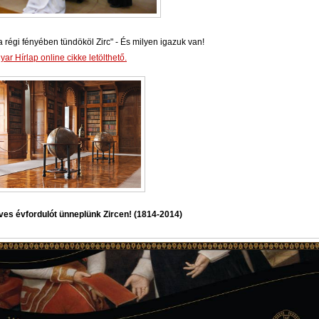
a régi fényében tündököl Zirc" - És milyen igazuk van!
ar Hírlap online cikke letölthető.
ves évfordulót ünneplünk Zircen! (1814-2014)