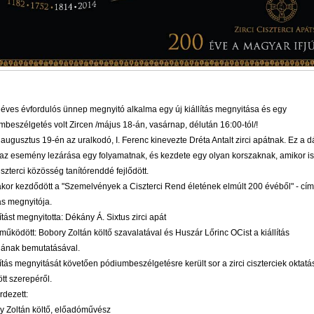
 éves évfordulós ünnep megnyitó alkalma egy új kiállítás megnyitása és egy
beszélgetés volt Zircen /május 18-án, vasárnap, délután 16:00-tól/!
augusztus 19-én az uralkodó, I. Ferenc kinevezte Dréta Antalt zirci apátnak. Ez a 
 az esemény lezárása egy folyamatnak, és kezdete egy olyan korszaknak, amikor is
ciszterci közösség tanítórenddé fejlődött.
akor kezdődött a "Szemelvények a Ciszterci Rend életének elmúlt 200 évéből" - cí
tás megnyitója.
lítást megnyitotta: Dékány Á. Sixtus zirci apát
űködött: Bobory Zoltán költő szavalatával és Huszár Lőrinc OCist a kiállítás
ának bemutatásával.
lítás megnyitását követően pódiumbeszélgetésre került sor a zirci ciszterciek oktat
ött szerepéről.
rdezett:
y Zoltán költő, előadóművész