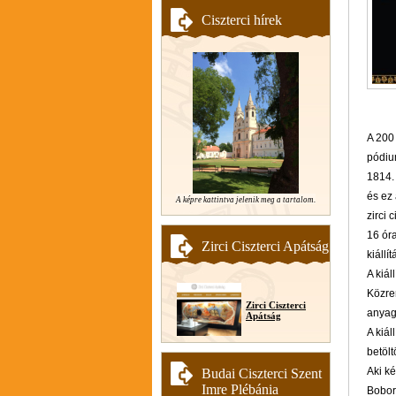
Ciszterci hírek
A 200
pódium
1814. 
és ez
A képre kattintva jelenik meg a tartalom.
zirci 
16 ór
Zirci Ciszterci Apátság
kiállí
A kiál
Közrem
Zirci Ciszterci
anyag
Apátság
A kiál
betölt
Aki ké
Budai Ciszterci Szent
Imre Plébánia
Bobor