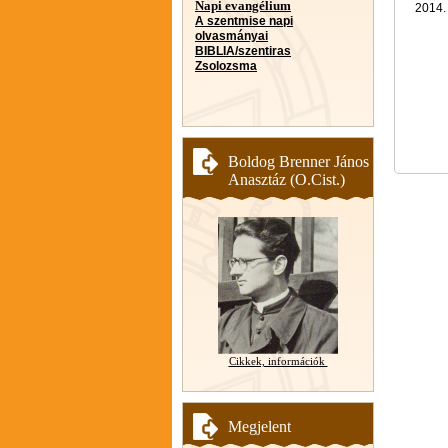
Napi evangélium
2014.
A szentmise napi
Üdv
olvasmányai
BIBLIA/szentiras
Zsolozsma
Boldog Brenner János
Anasztáz (O.Cist.)
Cikkek, információk
Megjelent