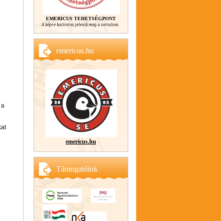
EMERICUS TEHETSÉGPONT
A képre kattintva jelenik meg a tartalom.
emericus.hu
 a
kat
emericus.hu
Támogatóink