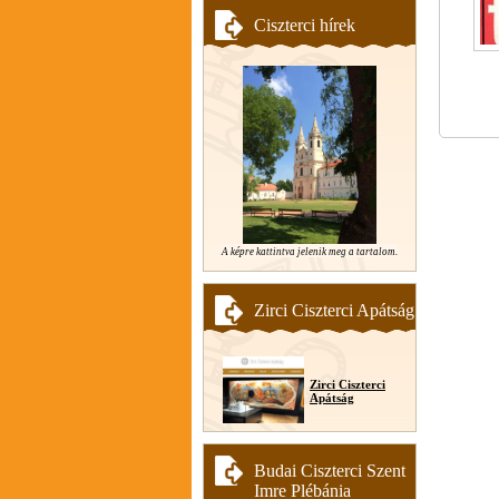
Ciszterci hírek
A képre kattintva jelenik meg a tartalom.
Zirci Ciszterci Apátság
Zirci Ciszterci
Apátság
Budai Ciszterci Szent
Imre Plébánia