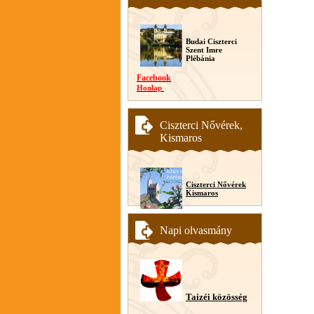
Budai Ciszterci
Szent Imre
Plébánia
Facebook
Honlap
Ciszterci Nővérek,
Kismaros
Ciszterci Nővérek
Kismaros
Napi olvasmány
Taizéi közösség