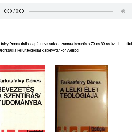
:
sfalvy Dénes dallasi apát neve sokak számára ismerős a 70-es 80-as években tit
országra került teológiai kiskönyvtár könyveirből.