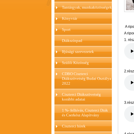
Tantárgyak, munkaközösségek
Könyvtár
A rip
Sport
A rip
1. rés
Diákszínpad
Ifjúsági szervezetek
Szülői Közösség
2.rész
CDBO Ciszterci
Diákszövetség Budai Osztálya
2022
Ciszterci Diákszövetség
korábbi adatai
3.rész
1 %- felhívás, Ciszterci Diák
és Cserkész Alapítvány
Ciszterci hírek