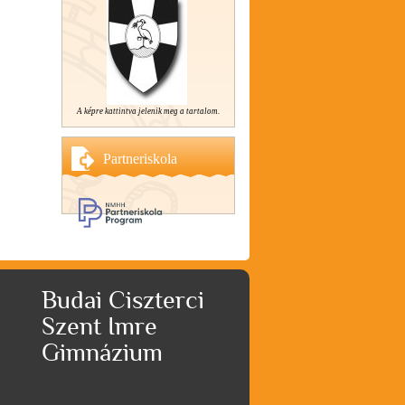
A képre kattintva jelenik meg a tartalom.
Partneriskola
Budai Ciszterci
Szent Imre
Gimnázium