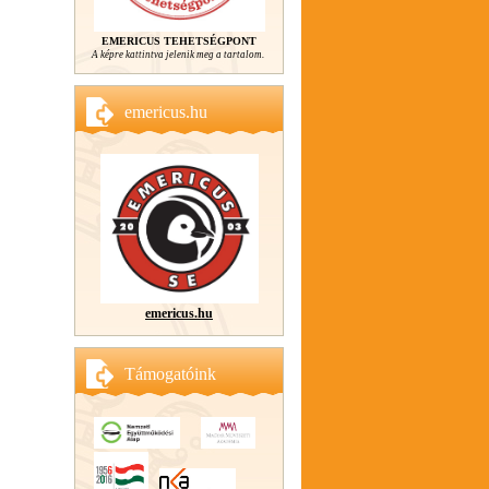
EMERICUS TEHETSÉGPONT
A képre kattintva jelenik meg a tartalom.
emericus.hu
emericus.hu
Támogatóink