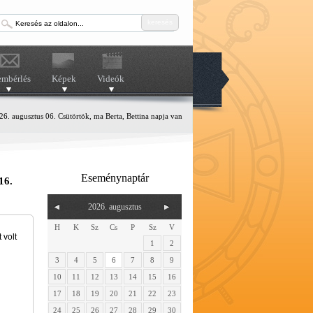
keresés
embérlés
Képek
Videók
6. augusztus 06. Csütörtök, ma Berta, Bettina napja van
Eseménynaptár
16.
2026. augusztus
H
K
Sz
Cs
P
Sz
V
 volt
1
2
3
4
5
6
7
8
9
10
11
12
13
14
15
16
17
18
19
20
21
22
23
24
25
26
27
28
29
30