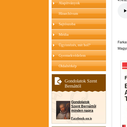
4.rész
Alapítványok
Hírarchívum
Sajtószoba
Média
Farka
Ügyintézés, mit hol?
Magyar
Gyermekvédelem
Oldaltérkép
Gondolatok Szent
Bernáttól
Gondolatok
Szent Bernáttól
minden napra
Facebook-on is