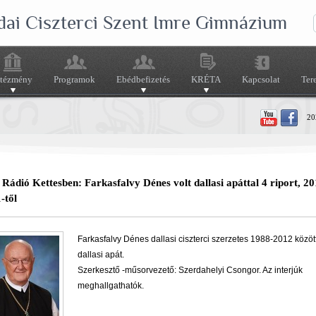
dai Ciszterci Szent Imre Gimnázium
ntézmény
Programok
Ebédbefizetés
KRÉTA
Kapcsolat
Ter
202
Rádió Kettesben: Farkasfalvy Dénes volt dallasi apáttal 4 riport, 20
-től
Farkasfalvy Dénes dallasi ciszterci szerzetes 1988-2012 között
dallasi apát.
Szerkesztő -műsorvezető: Szerdahelyi Csongor. Az interjúk
meghallgathatók.