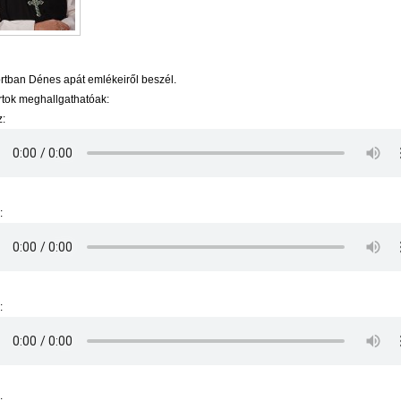
ortban Dénes apát emlékeiről beszél.
ortok meghallgathatóak:
z:
:
: