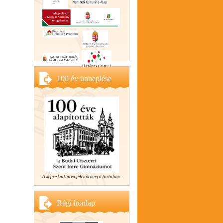
100 év ünneplése
A képre kattintva jelenik meg a tartalom.
Régi honlap