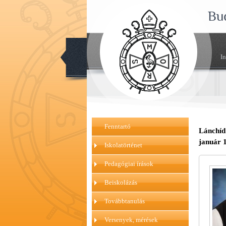
Bu
I
Fenntartó
Lánchíd 
január 1
Iskolatörténet
Pedagógiai írások
Beiskolázás
Továbbtanulás
Versenyek, mérések