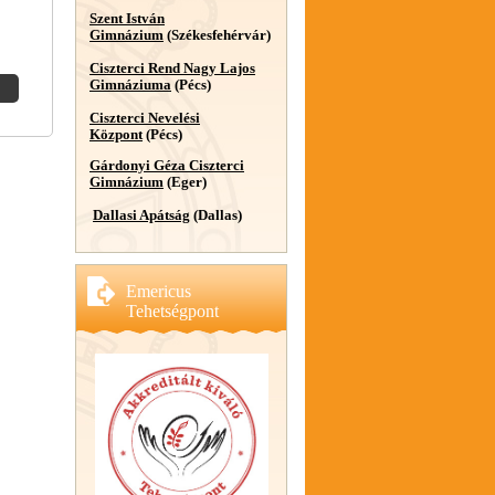
Szent István
Gimnázium
(Székesfehérvár)
Ciszterci Rend Nagy Lajos
Gimnáziuma
(Pécs)
Ciszterci Nevelési
Központ
(Pécs)
Gárdonyi Géza Ciszterci
Gimnázium
(Eger)
Dallasi Apátság
(Dallas)
Emericus
Tehetségpont