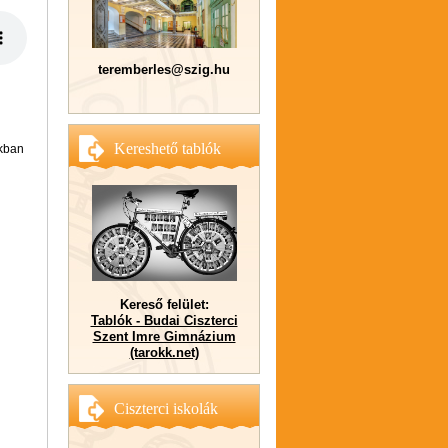
teremberles@szig.hu
Kereshető tablók
okban
Kereső felület:
Tablók - Budai Ciszterci
Szent Imre Gimnázium
(tarokk.net)
Ciszterci iskolák