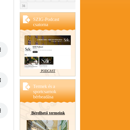
31
SZIG-Podcast
csatorna
PODCAST
Termek és a
sportcsarnok
bérbeadása
Bérelhető termeink