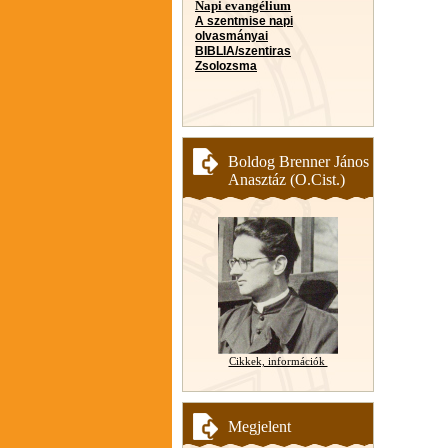
Napi evangélium
A szentmise napi
olvasmányai
BIBLIA/szentiras
Zsolozsma
Boldog Brenner János
Anasztáz (O.Cist.)
Cikkek, információk
Megjelent