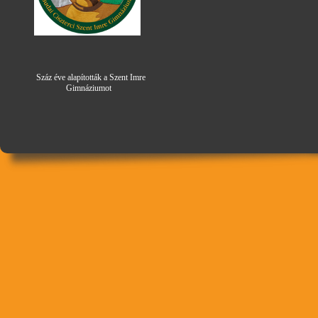
Száz éve alapították a Szent Imre
Gimná
zi
umot