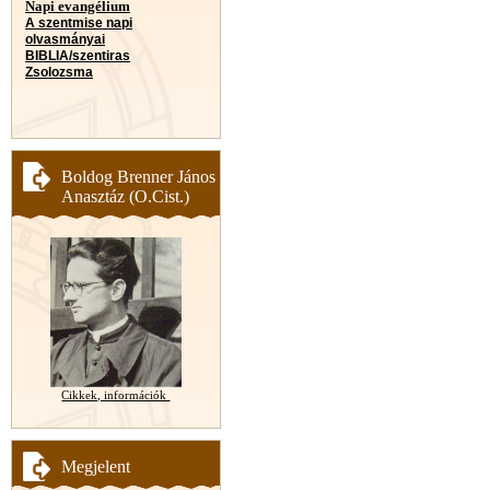
Napi evangélium
A szentmise napi
olvasmányai
BIBLIA/szentiras
Zsolozsma
Boldog Brenner János
Anasztáz (O.Cist.)
Cikkek, információk
Megjelent