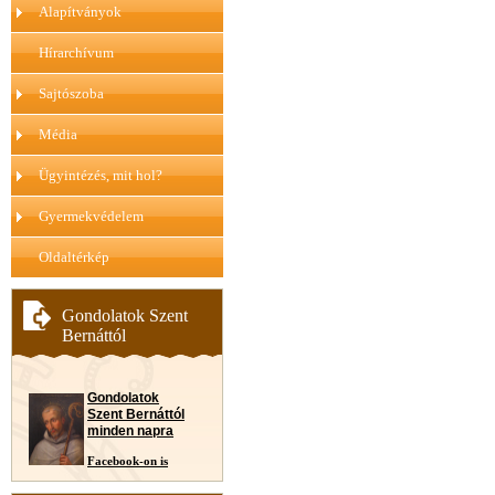
Alapítványok
Hírarchívum
Sajtószoba
Média
Ügyintézés, mit hol?
Gyermekvédelem
Oldaltérkép
Gondolatok Szent
Bernáttól
Gondolatok
Szent Bernáttól
minden napra
Facebook-on is