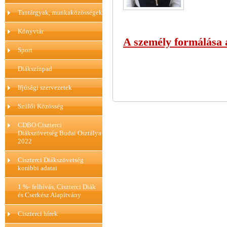
Tantárgyak, munkaközösségek
Könyvtár
A személy formálása 
Sport
Diákszínpad
Ifjúsági szervezetek
Szülői Közösség
CDBO Ciszterci
Diákszövetség Budai Osztálya
2022
Ciszterci Diákszövetség
korábbi adatai
1 %- felhívás, Ciszterci Diák
és Cserkész Alapítvány
Ciszterci hírek