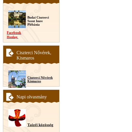
Budai Ciszterci
Szent Imre
Plébánia
Facebook
Honlap
Ciszterci Nővérek,
Kismaros
Ciszterci Nővérek
Kismaros
Napi olvasmány
Taizéi közösség