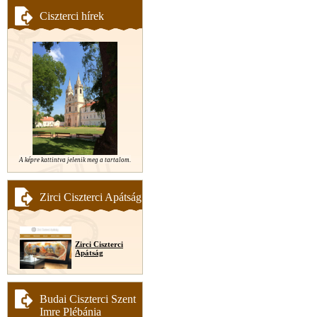
Ciszterci hírek
A képre kattintva jelenik meg a tartalom.
Zirci Ciszterci Apátság
Zirci Ciszterci
Apátság
Budai Ciszterci Szent
Imre Plébánia