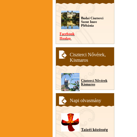
Budai Ciszterci
Szent Imre
Plébánia
Facebook
Honlap
Ciszterci Nővérek,
Kismaros
Ciszterci Nővérek
Kismaros
Napi olvasmány
Taizéi közösség