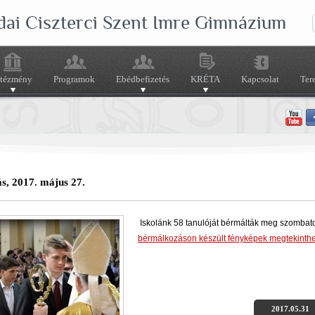
dai Ciszterci Szent Imre Gimnázium
ntézmény
Programok
Ebédbefizetés
KRÉTA
Kapcsolat
Ter
s, 2017. május 27.
Iskolánk 58 tanulóját bérmálták meg szombat
bérmálkozáson készült fényképek megtekinthe
2017.05.31