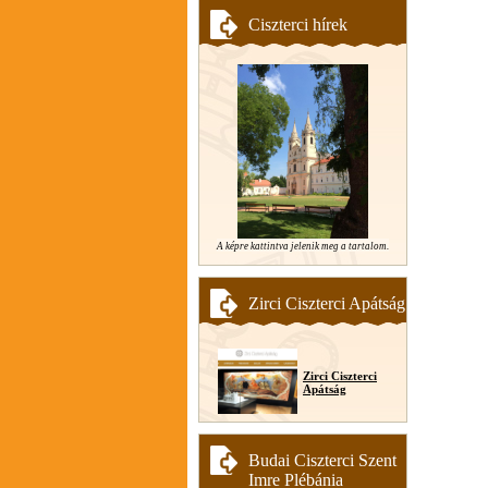
Ciszterci hírek
A képre kattintva jelenik meg a tartalom.
Zirci Ciszterci Apátság
Zirci Ciszterci
Apátság
Budai Ciszterci Szent
Imre Plébánia