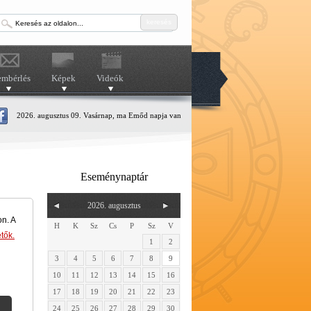
keresés
embérlés
Képek
Videók
2026. augusztus 09. Vasárnap, ma Emőd napja van
Eseménynaptár
2026. augusztus
on. A
H
K
Sz
Cs
P
Sz
V
tők.
1
2
3
4
5
6
7
8
9
10
11
12
13
14
15
16
17
18
19
20
21
22
23
24
25
26
27
28
29
30