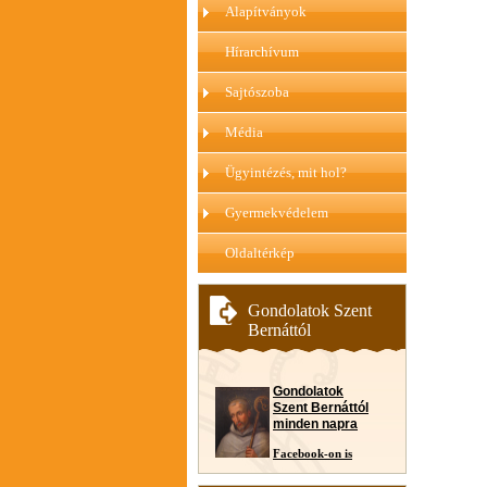
Alapítványok
Hírarchívum
Sajtószoba
Média
Ügyintézés, mit hol?
Gyermekvédelem
Oldaltérkép
Gondolatok Szent
Bernáttól
Gondolatok
Szent Bernáttól
minden napra
Facebook-on is