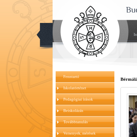
Bu
I
Fenntartó
Bérmálá
Iskolatörténet
Pedagógiai írások
Beiskolázás
Továbbtanulás
Versenyek, mérések