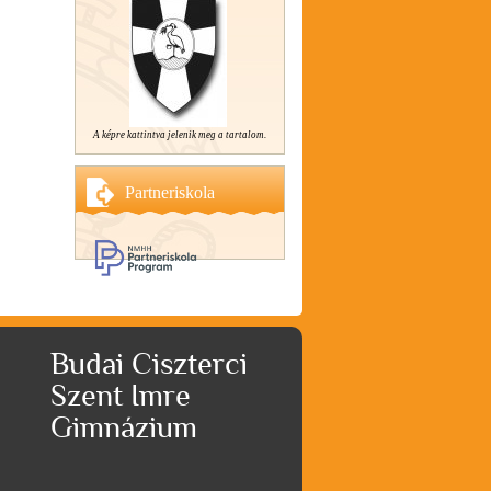
A képre kattintva jelenik meg a tartalom.
Partneriskola
Budai Ciszterci
Szent Imre
Gimnázium