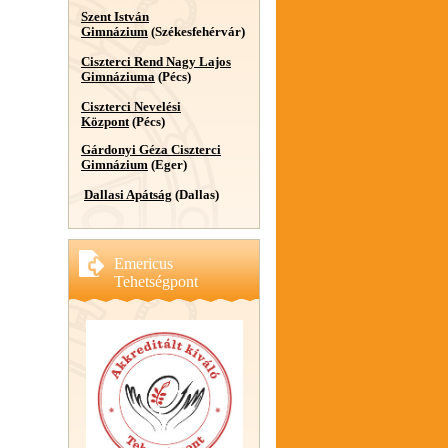
Szent István
Gimnázium
(Székesfehérvár)
Ciszterci Rend Nagy Lajos
Gimnáziuma
(Pécs)
Ciszterci Nevelési
Központ
(Pécs)
Gárdonyi Géza Ciszterci
Gimnázium
(Eger)
Dallasi Apátság
(Dallas)
Emericus
Tehetségpont