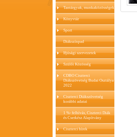
Tantárgyak, munkaközösségek
Könyvtár
Sport
Diákszínpad
Ifjúsági szervezetek
Szülői Közösség
CDBO Ciszterci
Diákszövetség Budai Osztálya
2022
Ciszterci Diákszövetség
korábbi adatai
1 %- felhívás, Ciszterci Diák
és Cserkész Alapítvány
Ciszterci hírek