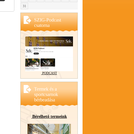
31
SZIG-Podcast
csatorna
PODCAST
Termek és a
sportcsarnok
bérbeadása
Bérelhető termeink