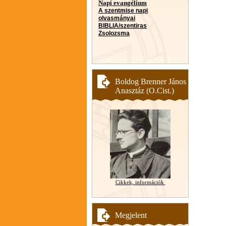
Napi evangélium
A szentmise napi
olvasmányai
BIBLIA/szentiras
Zsolozsma
Boldog Brenner János
Anasztáz (O.Cist.)
Cikkek, információk
Megjelent