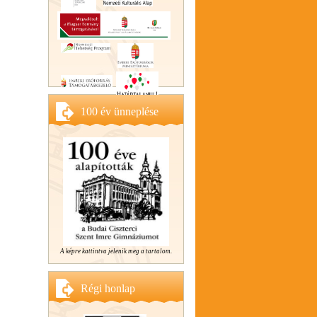
100 év ünneplése
A képre kattintva jelenik meg a tartalom.
Régi honlap