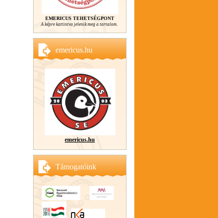
EMERICUS TEHETSÉGPONT
A képre kattintva jelenik meg a tartalom.
emericus.hu
emericus.hu
Támogatóink