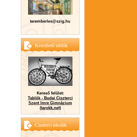
teremberles@szig.hu
Kereshető tablók
Kereső felület:
Tablók - Budai Ciszterci
Szent Imre Gimnázium
(tarokk.net)
Ciszterci iskolák