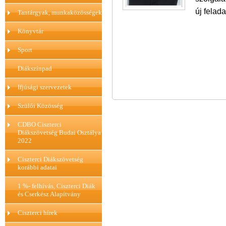
új felad
Tantárgyak, munkaközösségek
Könyvtár
Sport
Diákszínpad
Ifjúsági szervezetek
Szülői Közösség
CDBO Ciszterci
Diákszövetség Budai Osztálya
2022
Ciszterci Diákszövetség
korábbi adatai
1 %- felhívás, Ciszterci Diák
és Cserkész Alapítvány
Ciszterci hírek