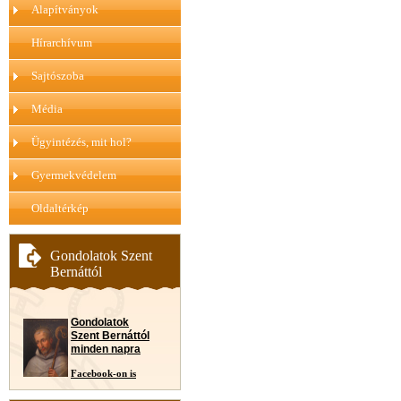
Alapítványok
Hírarchívum
Sajtószoba
Média
Ügyintézés, mit hol?
Gyermekvédelem
Oldaltérkép
Gondolatok Szent
Bernáttól
Gondolatok
Szent Bernáttól
minden napra
Facebook-on is