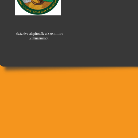
Száz éve alapították a Szent Imre
Gimná
zi
umot