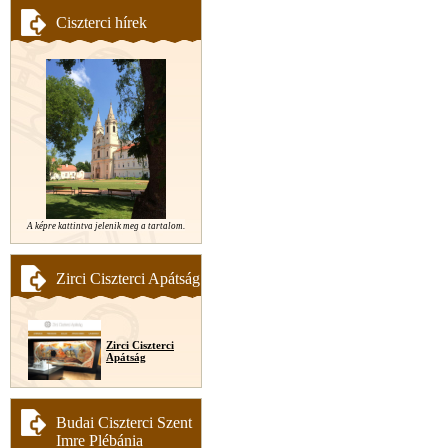
Ciszterci hírek
A képre kattintva jelenik meg a tartalom.
Zirci Ciszterci Apátság
Zirci Ciszterci
Apátság
Budai Ciszterci Szent
Imre Plébánia