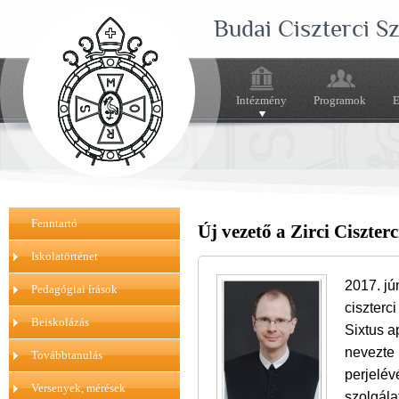
Budai Ciszterci 
Intézmény
Programok
E
Fenntartó
Új vezető a Zirci Ciszter
Iskolatörténet
2017. jú
Pedagógiai írások
ciszterc
Beiskolázás
Sixtus a
nevezte 
Továbbtanulás
perjelév
Versenyek, mérések
szolgála