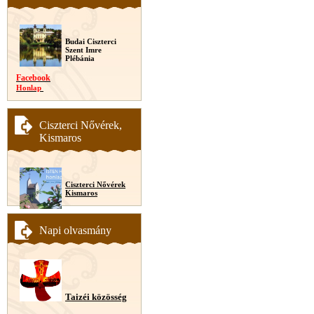
Budai Ciszterci
Szent Imre
Plébánia
Facebook
Honlap
Ciszterci Nővérek,
Kismaros
Ciszterci Nővérek
Kismaros
Napi olvasmány
Taizéi közösség