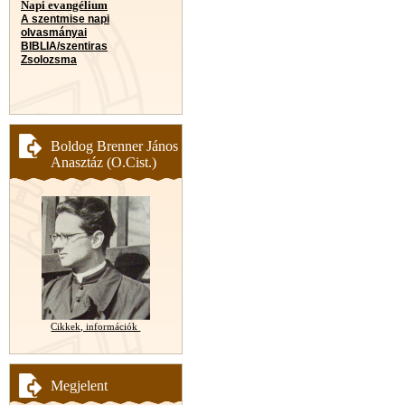
Napi evangélium
A szentmise napi
olvasmányai
BIBLIA/szentiras
Zsolozsma
Boldog Brenner János
Anasztáz (O.Cist.)
Cikkek, információk
Megjelent