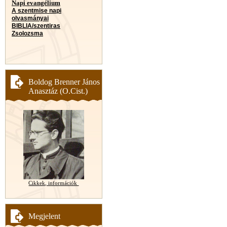
Napi evangélium
A szentmise napi
olvasmányai
BIBLIA/szentiras
Zsolozsma
Boldog Brenner János
Anasztáz (O.Cist.)
Cikkek, információk
Megjelent