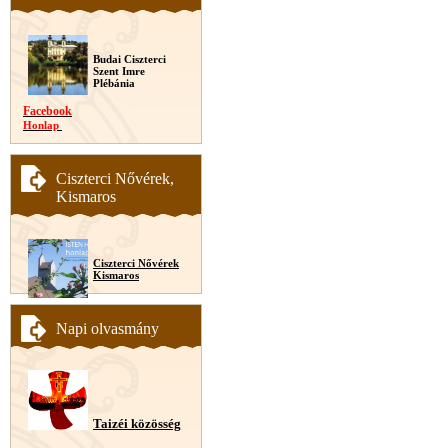
Budai Ciszterci
Szent Imre
Plébánia
Facebook
Honlap
Ciszterci Nővérek,
Kismaros
Ciszterci Nővérek
Kismaros
Napi olvasmány
Taizéi közösség