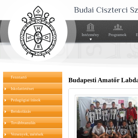
Budai Ciszterci 
Intézmény
Programok
E
Fenntartó
Budapesti Amatőr Labd
Iskolatörténet
Pedagógiai írások
Beiskolázás
Továbbtanulás
Versenyek, mérések