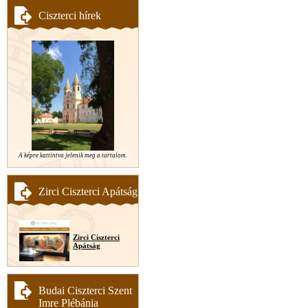
Ciszterci hírek
A képre kattintva jelenik meg a tartalom.
Zirci Ciszterci Apátság
Zirci Ciszterci
Apátság
Budai Ciszterci Szent
Imre Plébánia