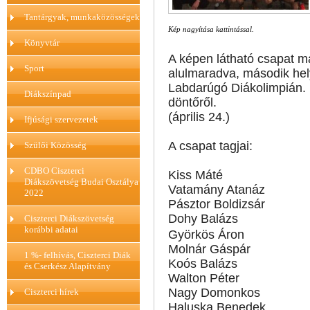
Tantárgyak, munkaközösségek
Kép nagyítása kattintással.
Könyvtár
A képen látható csapat m
Sport
alulmaradva, második hel
Labdarúgó Diákolimpián.
Diákszínpad
döntőről.
(április 24.)
Ifjúsági szervezetek
A csapat tagjai:
Szülői Közösség
CDBO Ciszterci
Kiss Máté
Diákszövetség Budai Osztálya
Vatamány Atanáz
2022
Pásztor Boldizsár
Dohy Balázs
Ciszterci Diákszövetség
korábbi adatai
Györkös Áron
Molnár Gáspár
1 %- felhívás, Ciszterci Diák
Koós Balázs
és Cserkész Alapítvány
Walton Péter
Nagy Domonkos
Ciszterci hírek
Haluska Benedek