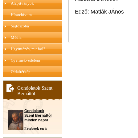
Alapítványok
Edző: Matlák JÁnos
Hírarchívum
Sajtószoba
Média
Ügyintézés, mit hol?
Gyermekvédelem
Oldaltérkép
Gondolatok Szent
Bernáttól
Gondolatok
Szent Bernáttól
minden napra
Facebook-on is