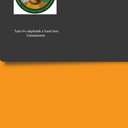
Száz éve alapították a Szent Imre
Gimná
zi
umot