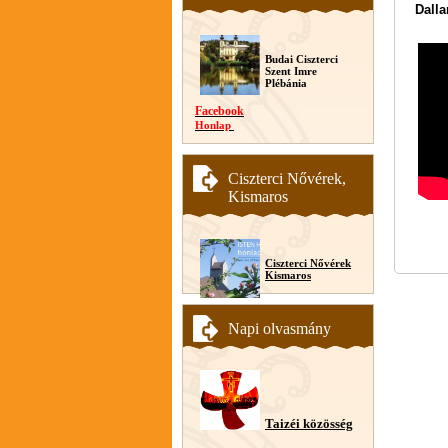
Dall
Budai Ciszterci
Szent Imre
Plébánia
Facebook
Honlap
Ciszterci Nővérek,
Kismaros
Ciszterci Nővérek
Kismaros
Napi olvasmány
Taizéi közösség