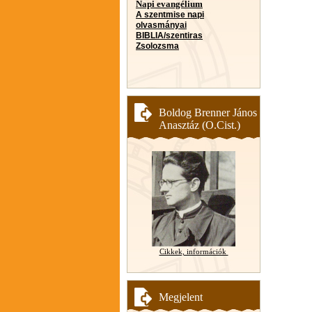
Napi evangélium
A szentmise napi
olvasmányai
BIBLIA/szentiras
Zsolozsma
Boldog Brenner János
Anasztáz (O.Cist.)
Cikkek, információk
Megjelent