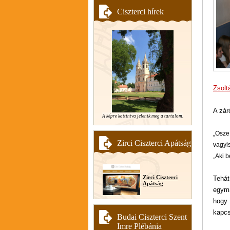
Ciszterci hírek
Zsolt
A zár
A képre kattintva jelenik meg a tartalom.
„
Osze 
Zirci Ciszterci Apátság
vagyi
„
Aki b
Zirci Ciszterci
Tehát
Apátság
egymá
hogy
kapcs
Budai Ciszterci Szent
Imre Plébánia