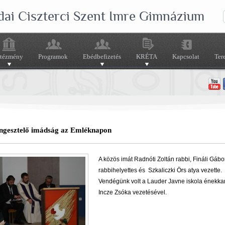
dai Ciszterci Szent Imre Gimnázium
ntézmény
Programok
Ebédbefizetés
KRÉTA
Kapcsolat
Ter
ngesztelő imádság az Emléknapon
A közös imát Radnóti Zoltán rabbi, Fináli Gábo
rabbihelyettes és Szkaliczki Örs atya vezette.
Vendégünk volt a Lauder Javne iskola énekka
Incze Zsóka vezetésével.