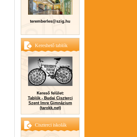
teremberles@szig.hu
Kereshető tablók
Kereső felület:
Tablók - Budai Ciszterci
Szent Imre Gimnázium
(tarokk.net)
Ciszterci iskolák