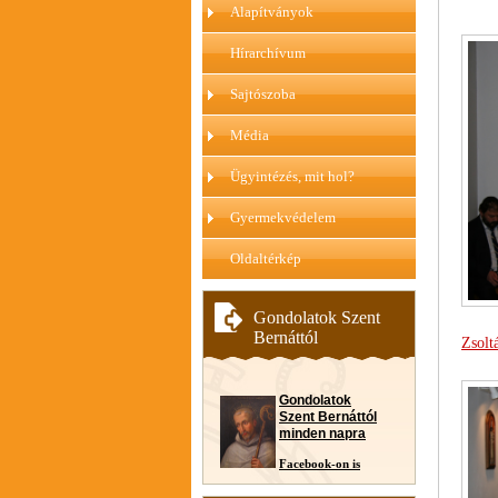
Alapítványok
Hírarchívum
Sajtószoba
Média
Ügyintézés, mit hol?
Gyermekvédelem
Oldaltérkép
Gondolatok Szent
Bernáttól
Zsolt
Gondolatok
Szent Bernáttól
minden napra
Facebook-on is