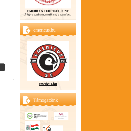
EMERICUS TEHETSÉGPONT
A képre kattintva jelenik meg a tartalom.
emericus.hu
emericus.hu
Támogatóink