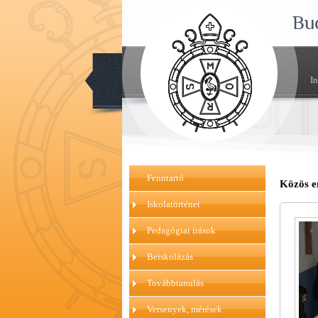
Bu
I
Fenntartó
Közös e
Iskolatörténet
Pedagógiai írások
Beiskolázás
Továbbtanulás
Versenyek, mérések