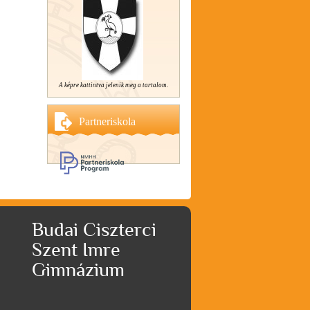
A képre kattintva jelenik meg a tartalom.
Partneriskola
Budai Ciszterci
Szent Imre
Gimnázium