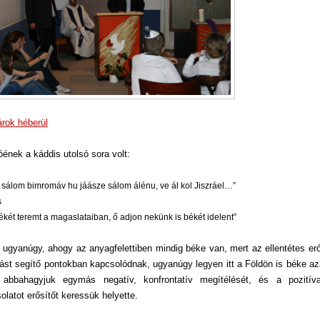
árok héberül
óének a káddis utolsó sora volt:
sálom bimromáv hu jáásze sálom álénu, ve ál kol Jiszráel…
”
s
ékét teremt a magaslataiban, ő adjon nekünk is békét idelent
”
 ugyanúgy, ahogy az anyagfelettiben mindig béke van, mert az ellentétes er
st segítő pontokban kapcsolódnak, ugyanúgy legyen itt a Földön is béke azá
 abbahagyjuk egymás negatív, konfrontatív megítélését, és a pozitív
olatot erősítőt keressük helyette.