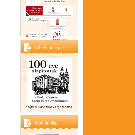
100 év ünneplése
A képre kattintva jelenik meg a tartalom.
Régi honlap