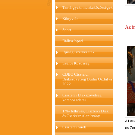
Tantárgyak, munkaközösségek
Könyvtár
Az im
Sport
Diákszínpad
Ifjúsági szervezetek
Szülői Közösség
CDBO Ciszterci
Diákszövetség Budai Osztálya
2022
Ciszterci Diákszövetség
korábbi adatai
1 %- felhívás, Ciszterci Diák
és Cserkész Alapítvány
A Lau
Ciszterci hírek
és Ze