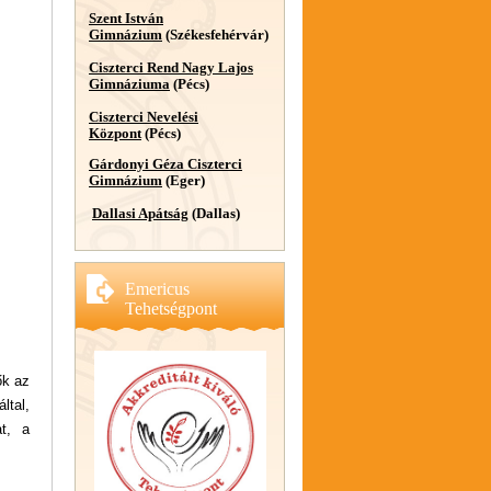
Szent István
Gimnázium
(Székesfehérvár)
Ciszterci Rend Nagy Lajos
Gimnáziuma
(Pécs)
Ciszterci Nevelési
Központ
(Pécs)
Gárdonyi Géza Ciszterci
Gimnázium
(Eger)
Dallasi Apátság
(Dallas)
Emericus
Tehetségpont
ők az
ltal,
at, a