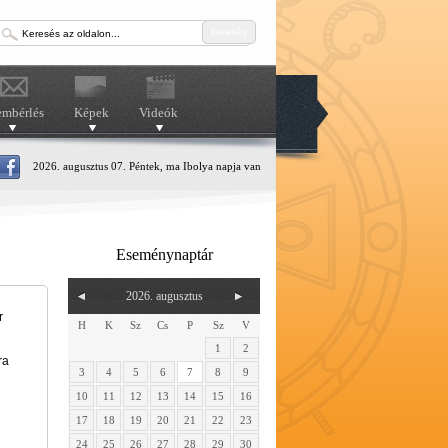
keresés
embérlés
Képek
Videók
2026. augusztus 07. Péntek, ma Ibolya napja van
Eseménynaptár
2026. augusztus
r
H
K
Sz
Cs
P
Sz
V
1
2
ra
3
4
5
6
7
8
9
10
11
12
13
14
15
16
17
18
19
20
21
22
23
24
25
26
27
28
29
30