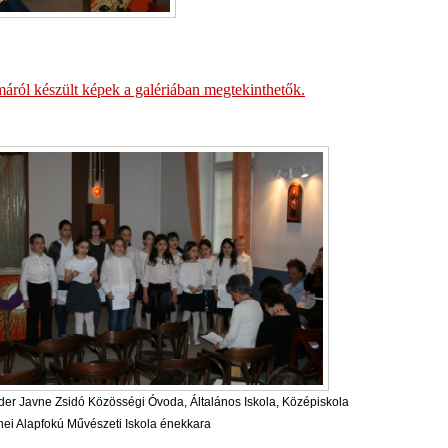
áról készült képek a galériában megtekinthetők.
der Javne Zsidó Közösségi Óvoda, Általános Iskola, Középiskola
nei Alapfokú Művészeti Iskola énekkara