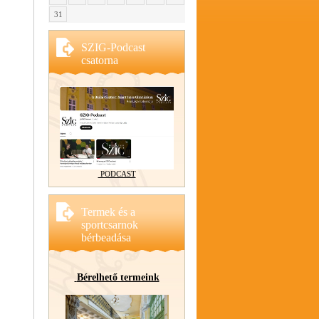
31
SZIG-Podcast
csatorna
PODCAST
Termek és a
sportcsarnok
bérbeadása
Bérelhető termeink