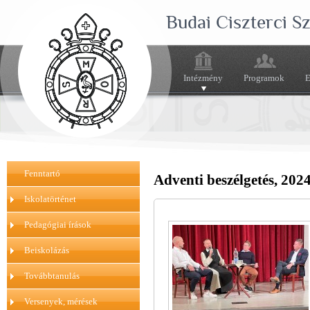
Budai Ciszterci 
Intézmény
Programok
E
Fenntartó
Adventi beszélgetés, 202
Iskolatörténet
Pedagógiai írások
Beiskolázás
Továbbtanulás
Versenyek, mérések