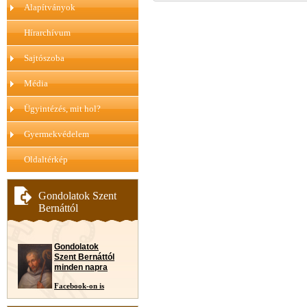
Alapítványok
Hírarchívum
Sajtószoba
Média
Ügyintézés, mit hol?
Gyermekvédelem
Oldaltérkép
Gondolatok Szent
Bernáttól
Gondolatok
Szent Bernáttól
minden napra
Facebook-on is