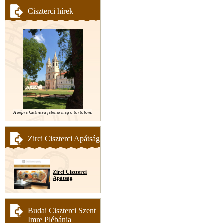
Ciszterci hírek
A képre kattintva jelenik meg a tartalom.
Zirci Ciszterci Apátság
Zirci Ciszterci
Apátság
Budai Ciszterci Szent
Imre Plébánia