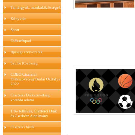
Tantárgyak, munkaközösségek
Könyvtár
Sport
Diákszínpad
Ifjúsági szervezetek
Szülői Közösség
CDBO Ciszterci
Diákszövetség Budai Osztálya
2022
Ciszterci Diákszövetség
korábbi adatai
1 %- felhívás, Ciszterci Diák
és Cserkész Alapítvány
Ciszterci hírek