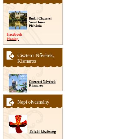
Budai Ciszterci
Szent Imre
Plébánia
Facebook
Honlap
Ciszterci Nővérek,
Kismaros
Ciszterci Nővérek
Kismaros
Napi olvasmány
Taizéi közösség