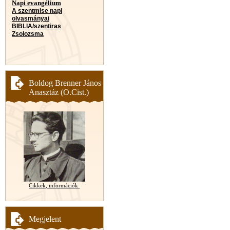
Napi evangélium
A szentmise napi
olvasmányai
BIBLIA/szentiras
Zsolozsma
Boldog Brenner János
Anasztáz (O.Cist.)
Cikkek, információk
Megjelent