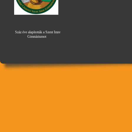
Száz éve alapították a Szent Imre
Gimná
zi
umot