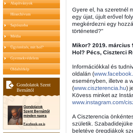
Alapítványok
Gyere el, ha szeretnél m
Hírarchívum
egy újat, újult erővel fo
megkérdezni egy hozzád
Sajtószoba
történeted?" 
Média
Mikor? 2019. március 
Ügyintézés, mit hol?
Hol? Pécs, Ciszterci
Gyermekvédelem
Információkkal és tudni
Oldaltérkép
oldalán (
www.facebook.
eseményben, illetve a 
Gondolatok Szent
(
www.ciszterencia.hu
) 
Bernáttól
www.instagram.com/cis
Gondolatok
Szent Bernáttól
A Ciszterencia önkénte
minden napra
születik. Szabadidejüket
Facebook-on is
beletéve öregdiákok sze