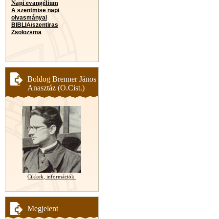
Napi evangélium
A szentmise napi
olvasmányai
BIBLIA/szentiras
Zsolozsma
Boldog Brenner János
Anasztáz (O.Cist.)
Cikkek, információk
Megjelent