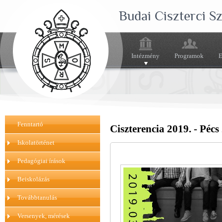
Budai Ciszterci 
Intézmény
Programok
E
Fenntartó
Ciszterencia 2019. - Pécs
Iskolatörténet
Pedagógiai írások
Beiskolázás
Továbbtanulás
Versenyek, mérések