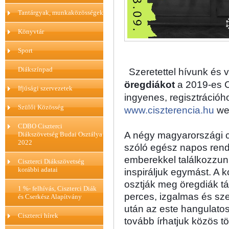
Tantárgyak, munkaközösségek
Könyvtár
Sport
Diákszínpad
Szeretettel hívunk és
öregdiákot
 a 2019-es C
Ifjúsági szervezetek
Szülői Közösség
www.ciszterencia.hu
 we
CDBO Ciszterci
A négy magyarországi ci
Diákszövetség Budai Osztálya
2022
szóló egész napos rende
emberekkel találkozzunk
Ciszterci Diákszövetség
korábbi adatai
inspiráljuk egymást. A 
osztják meg öregdiák tár
1 %- felhívás, Ciszterci Diák
perces, izgalmas és sz
és Cserkész Alapítvány
után az este hangulatos 
Ciszterci hírek
tovább írhatjuk közös tö