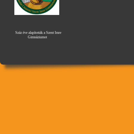
Száz éve alapították a Szent Imre
Gimná
zi
umot