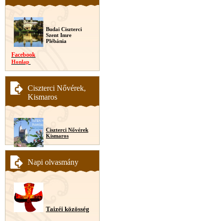
Budai Ciszterci
Szent Imre
Plébánia
Facebook
Honlap
Ciszterci Nővérek,
Kismaros
Ciszterci Nővérek
Kismaros
Napi olvasmány
Taizéi közösség