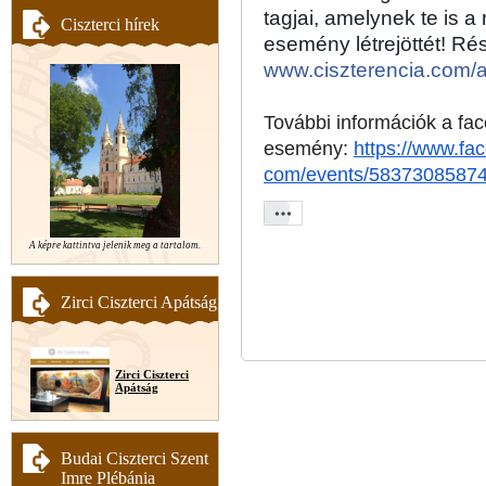
tagjai, amelynek te is a
Ciszterci hírek
www.ciszterencia.com
További információk a fa
esemény:
https://www.fa
com/events/5837308587
A képre kattintva jelenik meg a tartalom.
Zirci Ciszterci Apátság
Zirci Ciszterci
Apátság
Budai Ciszterci Szent
Imre Plébánia