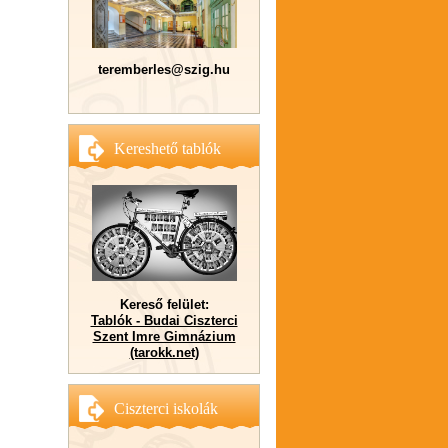
teremberles@szig.hu
Kereshető tablók
Kereső felület:
Tablók - Budai Ciszterci
Szent Imre Gimnázium
(tarokk.net)
Ciszterci iskolák