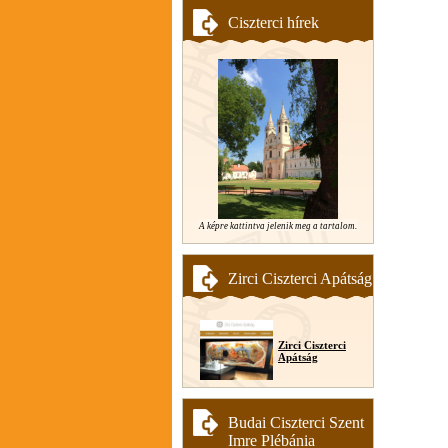
Ciszterci hírek
A képre kattintva jelenik meg a tartalom.
Zirci Ciszterci Apátság
Zirci Ciszterci
Apátság
Budai Ciszterci Szent
Imre Plébánia