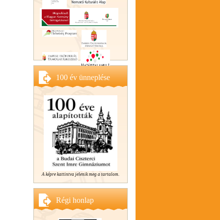
100 év ünneplése
A képre kattintva jelenik meg a tartalom.
Régi honlap