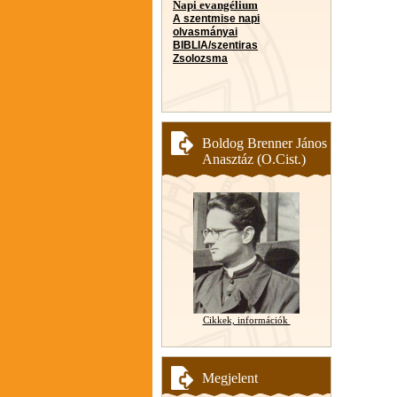
Napi evangélium
A szentmise napi
olvasmányai
BIBLIA/szentiras
Zsolozsma
Boldog Brenner János
Anasztáz (O.Cist.)
Cikkek, információk
Megjelent