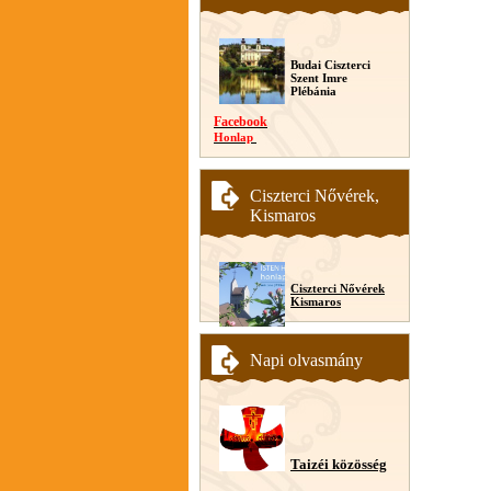
Budai Ciszterci
Szent Imre
Plébánia
Facebook
Honlap
Ciszterci Nővérek,
Kismaros
Ciszterci Nővérek
Kismaros
Napi olvasmány
Taizéi közösség