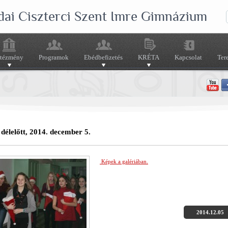
dai Ciszterci Szent Imre Gimnázium
ntézmény
Programok
Ebédbefizetés
KRÉTA
Kapcsolat
Ter
délelőtt, 2014. december 5.
Képek a galériában.
2014.12.05