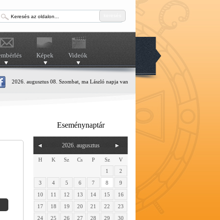
keresés
embérlés
Képek
Videók
2026. augusztus 08. Szombat, ma László napja van
Eseménynaptár
2026. augusztus
H
K
Sz
Cs
P
Sz
V
1
2
3
4
5
6
7
8
9
10
11
12
13
14
15
16
17
18
19
20
21
22
23
24
25
26
27
28
29
30