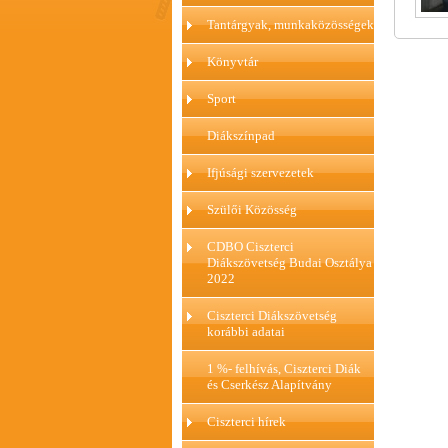
Tantárgyak, munkaközösségek
Könyvtár
Sport
Diákszínpad
Ifjúsági szervezetek
Szülői Közösség
CDBO Ciszterci
Diákszövetség Budai Osztálya
2022
Ciszterci Diákszövetség
korábbi adatai
1 %- felhívás, Ciszterci Diák
és Cserkész Alapítvány
Ciszterci hírek