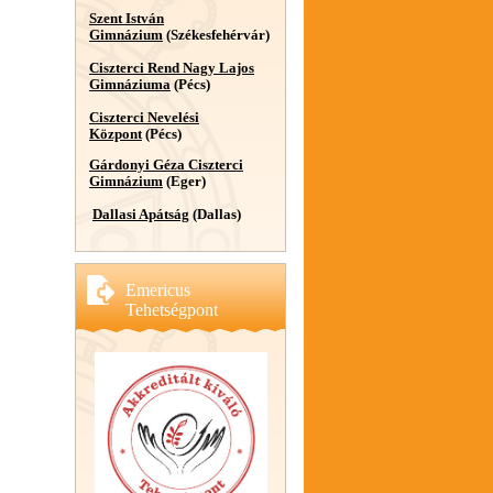
Szent István
Gimnázium
(Székesfehérvár)
Ciszterci Rend Nagy Lajos
Gimnáziuma
(Pécs)
Ciszterci Nevelési
Központ
(Pécs)
Gárdonyi Géza Ciszterci
Gimnázium
(Eger)
Dallasi Apátság
(Dallas)
Emericus
Tehetségpont