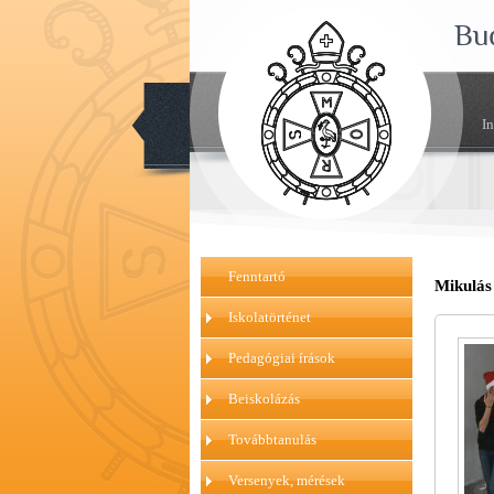
Bu
I
Fenntartó
Mikulás 
Iskolatörténet
Pedagógiai írások
Beiskolázás
Továbbtanulás
Versenyek, mérések