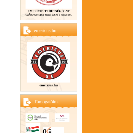
EMERICUS TEHETSÉGPONT
A képre kattintva jelenik meg a tartalom.
emericus.hu
emericus.hu
Támogatóink