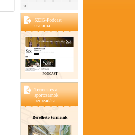
31
SZIG-Podcast
csatorna
PODCAST
Termek és a
sportcsarnok
bérbeadása
Bérelhető termeink