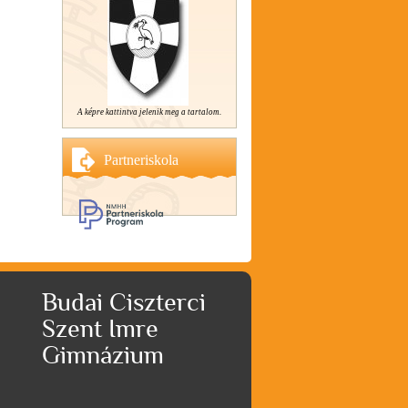
A képre kattintva jelenik meg a tartalom.
Partneriskola
Budai Ciszterci
Szent Imre
Gimnázium