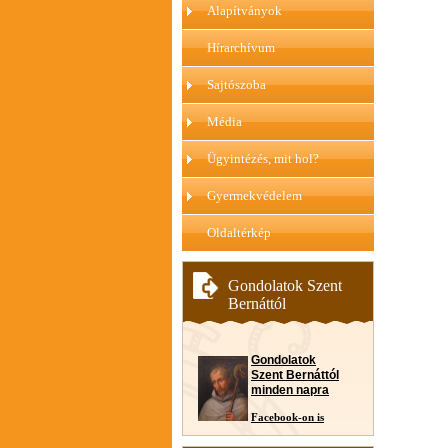
Alapítványok
Hírarchívum
Sajtószoba
Média
Ügyintézés, mit hol?
Gyermekvédelem
Oldaltérkép
Gondolatok Szent
Bernáttól
Gondolatok
Szent Bernáttól
minden napra
Facebook-on is