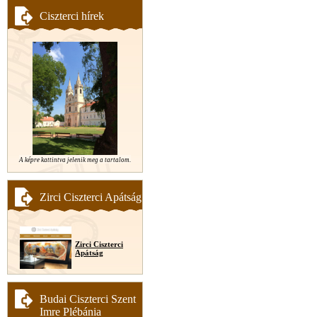
Ciszterci hírek
A képre kattintva jelenik meg a tartalom.
Zirci Ciszterci Apátság
Zirci Ciszterci
Apátság
Budai Ciszterci Szent
Imre Plébánia