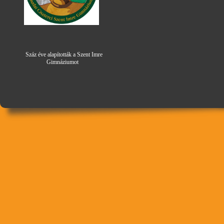
Száz éve alapították a Szent Imre
Gimná
zi
umot