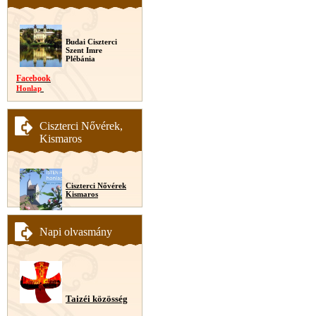
Budai Ciszterci
Szent Imre
Plébánia
Facebook
Honlap
Ciszterci Nővérek,
Kismaros
Ciszterci Nővérek
Kismaros
Napi olvasmány
Taizéi közösség