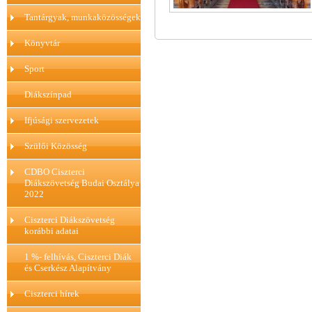
Tantárgyak, munkaközösségek
Könyvtár
Sport
Diákszínpad
Ifjúsági szervezetek
Szülői Közösség
CDBO Ciszterci
Diákszövetség Budai Osztálya
2022
Ciszterci Diákszövetség
korábbi adatai
1 %- felhívás, Ciszterci Diák
és Cserkész Alapítvány
Ciszterci hírek