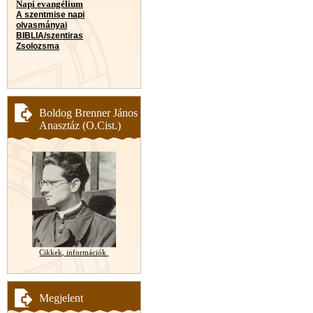
Napi evangélium
A szentmise napi
olvasmányai
BIBLIA/szentiras
Zsolozsma
Boldog Brenner János
Anasztáz (O.Cist.)
Cikkek, információk
Megjelent