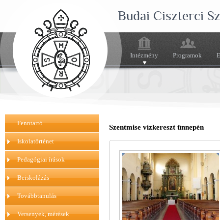
Budai Ciszterci 
Intézmény
Programok
E
Fenntartó
Szentmise vízkereszt ünnepén
Iskolatörténet
Pedagógiai írások
Beiskolázás
Továbbtanulás
Versenyek, mérések