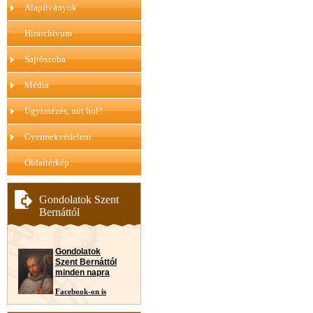
Alapítványok
Hírarchívum
Sajtószoba
Média
Ügyintézés, mit hol?
Gyermekvédelem
Oldaltérkép
Gondolatok Szent
Bernáttól
Gondolatok
Szent Bernáttól
minden napra
Facebook-on is