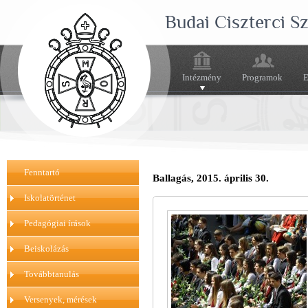
Budai Ciszterci 
Intézmény
Programok
E
Fenntartó
Ballagás, 2015. április 30.
Iskolatörténet
Pedagógiai írások
Beiskolázás
Továbbtanulás
Versenyek, mérések