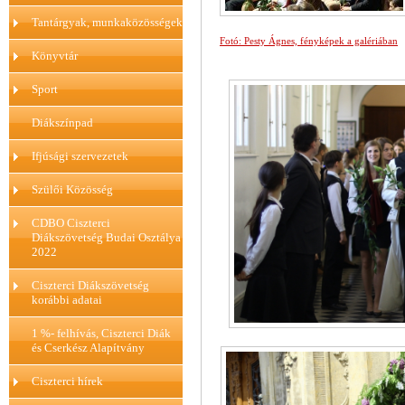
Tantárgyak, munkaközösségek
Fotó: Pesty Ágnes, fényképek a galériában
Könyvtár
Sport
Diákszínpad
Ifjúsági szervezetek
Szülői Közösség
CDBO Ciszterci
Diákszövetség Budai Osztálya
2022
Ciszterci Diákszövetség
korábbi adatai
1 %- felhívás, Ciszterci Diák
és Cserkész Alapítvány
Ciszterci hírek