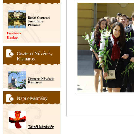
Budai Ciszterci
Szent Imre
Plébánia
Facebook
Honlap
Ciszterci Nővérek,
Kismaros
Ciszterci Nővérek
Kismaros
Napi olvasmány
Taizéi közösség