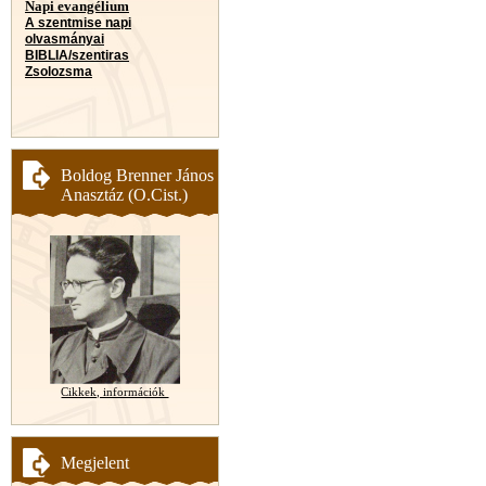
Napi evangélium
A szentmise napi
olvasmányai
BIBLIA/szentiras
Zsolozsma
Boldog Brenner János
Anasztáz (O.Cist.)
Cikkek, információk
Megjelent