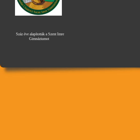
Száz éve alapították a Szent Imre
Gimná
zi
umot