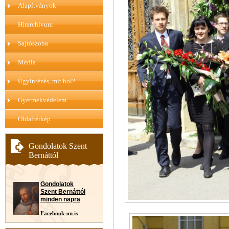
Alapítványok
Hírarchívum
Sajtószoba
Média
Ügyintézés, mit hol?
Gyermekvédelem
Oldaltérkép
Gondolatok Szent
Bernáttól
Gondolatok
Szent Bernáttól
minden napra
Facebook-on is