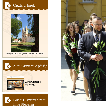
Ciszterci hírek
A képre kattintva jelenik meg a tartalom.
Zirci Ciszterci Apátság
Zirci Ciszterci
Apátság
Budai Ciszterci Szent
Imre Plébánia