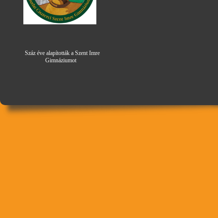
Száz éve alapították a Szent Imre
Gimná
zi
umot