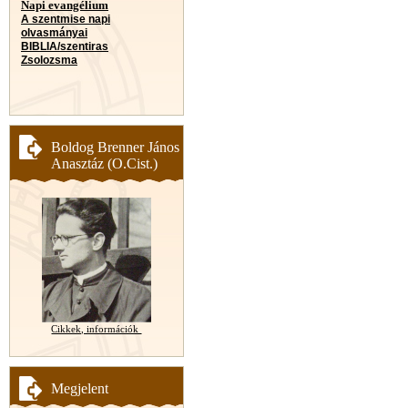
Napi evangélium
A szentmise napi
olvasmányai
BIBLIA/szentiras
Zsolozsma
Boldog Brenner János
Anasztáz (O.Cist.)
Cikkek, információk
Megjelent