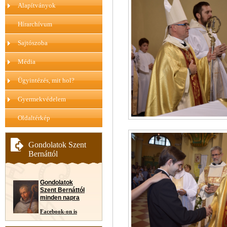
Alapítványok
Hírarchívum
Sajtószoba
Média
Ügyintézés, mit hol?
Gyermekvédelem
Oldaltérkép
Gondolatok Szent
Bernáttól
Gondolatok
Szent Bernáttól
minden napra
Facebook-on is