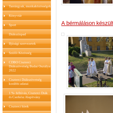
Tantárgyak, munkaközösségek
Könyvtár
A bérmáláson készült
Sport
Diákszínpad
Ifjúsági szervezetek
Szülői Közösség
CDBO Ciszterci
Diákszövetség Budai Osztálya
2022
Ciszterci Diákszövetség
korábbi adatai
1 %- felhívás, Ciszterci Diák
és Cserkész Alapítvány
Ciszterci hírek