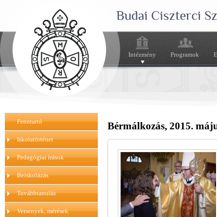
Budai Ciszterci 
Intézmény
Programok
E
Fenntartó
Bérmálkozás, 2015. máju
Iskolatörténet
Pedagógiai írások
Beiskolázás
Továbbtanulás
Versenyek, mérések