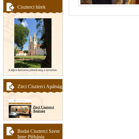
Ciszterci hírek
A képre kattintva jelenik meg a tartalom.
Zirci Ciszterci Apátság
Zirci Ciszterci
Apátság
Budai Ciszterci Szent
Imre Plébánia