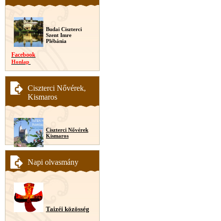
Budai Ciszterci
Szent Imre
Plébánia
Facebook
Honlap
Ciszterci Nővérek,
Kismaros
Ciszterci Nővérek
Kismaros
Napi olvasmány
Taizéi közösség