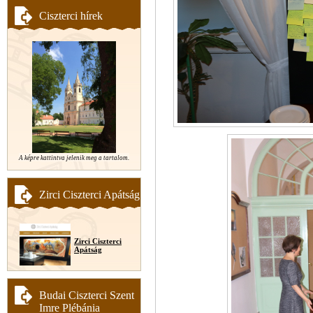
Ciszterci hírek
A képre kattintva jelenik meg a tartalom.
Zirci Ciszterci Apátság
Zirci Ciszterci
Apátság
Budai Ciszterci Szent
Imre Plébánia