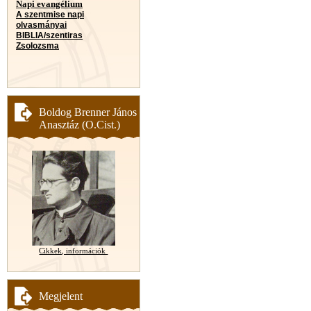
Napi evangélium
A szentmise napi
olvasmányai
BIBLIA/szentiras
Zsolozsma
Boldog Brenner János
Anasztáz (O.Cist.)
Cikkek, információk
Megjelent