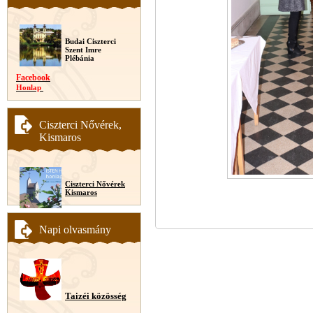
Budai Ciszterci
Szent Imre
Plébánia
Facebook
Honlap
Ciszterci Nővérek,
Kismaros
Ciszterci Nővérek
Kismaros
Napi olvasmány
Taizéi közösség