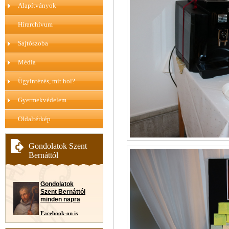
Alapítványok
Hírarchívum
Sajtószoba
Média
Ügyintézés, mit hol?
Gyermekvédelem
Oldaltérkép
Gondolatok Szent
Bernáttól
Gondolatok
Szent Bernáttól
minden napra
Facebook-on is