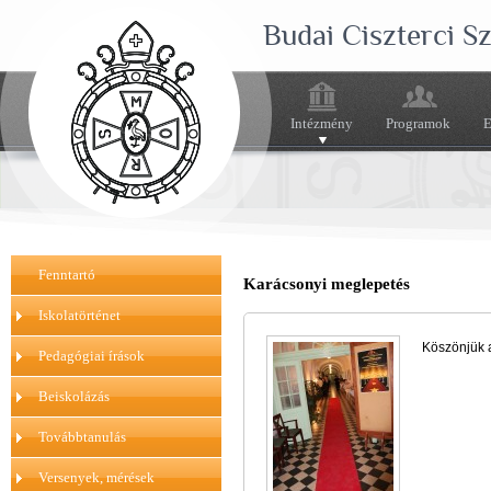
Budai Ciszterci 
Intézmény
Programok
E
Fenntartó
Karácsonyi meglepetés
Iskolatörténet
Köszönjük 
Pedagógiai írások
Beiskolázás
Továbbtanulás
Versenyek, mérések