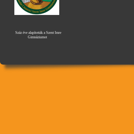
Száz éve alapították a Szent Imre
Gimná
zi
umot