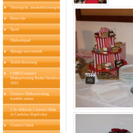
Tantárgyak, munkaközösségek
Könyvtár
Sport
Diákszínpad
Ifjúsági szervezetek
Szülői Közösség
CDBO Ciszterci
Diákszövetség Budai Osztálya
2022
Ciszterci Diákszövetség
korábbi adatai
1 %- felhívás, Ciszterci Diák
és Cserkész Alapítvány
Ciszterci hírek