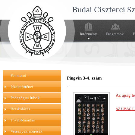
Budai Ciszterci 
Intézmény
Programok
E
Fenntartó
Pingvin 3-4. szám
Iskolatörténet
Az újság le
Pedagógiai írások
Beiskolázás
AZ ÚJSÁG 
Továbbtanulás
Versenyek, mérések