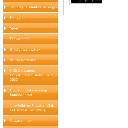
Tantárgyak, munkaközösségek
Könyvtár
Sport
Diákszínpad
Ifjúsági szervezetek
Szülői Közösség
CDBO Ciszterci
Diákszövetség Budai Osztálya
2022
Ciszterci Diákszövetség
korábbi adatai
1 %- felhívás, Ciszterci Diák
és Cserkész Alapítvány
Ciszterci hírek