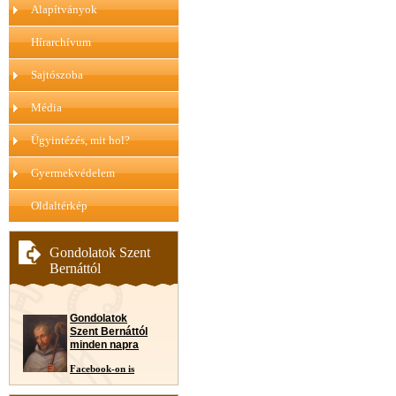
Alapítványok
Hírarchívum
Sajtószoba
Média
Ügyintézés, mit hol?
Gyermekvédelem
Oldaltérkép
Gondolatok Szent
Bernáttól
Gondolatok
Szent Bernáttól
minden napra
Facebook-on is