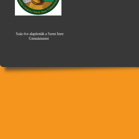
Száz éve alapították a Szent Imre
Gimná
zi
umot