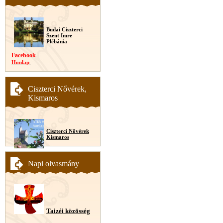
Budai Ciszterci
Szent Imre
Plébánia
Facebook
Honlap
Ciszterci Nővérek,
Kismaros
Ciszterci Nővérek
Kismaros
Napi olvasmány
Taizéi közösség