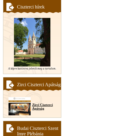
Ciszterci hírek
A képre kattintva jelenik meg a tartalom.
Zirci Ciszterci Apátság
Zirci Ciszterci
Apátság
Budai Ciszterci Szent
Imre Plébánia