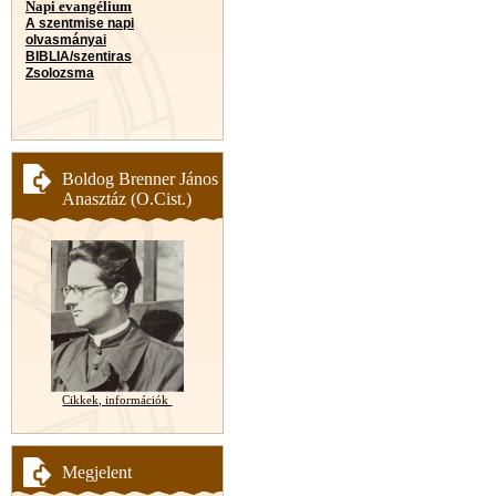
Napi evangélium
A szentmise napi
olvasmányai
BIBLIA/szentiras
Zsolozsma
Boldog Brenner János
Anasztáz (O.Cist.)
Cikkek, információk
Megjelent