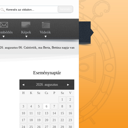
keresés
embérlés
Képek
Videók
6. augusztus 06. Csütörtök, ma Berta, Bettina napja van
Eseménynaptár
2026. augusztus
H
K
Sz
Cs
P
Sz
V
1
2
3
4
5
6
7
8
9
10
11
12
13
14
15
16
17
18
19
20
21
22
23
24
25
26
27
28
29
30