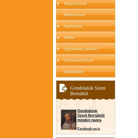
Alapítványok
Hírarchívum
Sajtószoba
Média
Ügyintézés, mit hol?
Gyermekvédelem
Oldaltérkép
Gondolatok Szent
Bernáttól
Gondolatok
Szent Bernáttól
minden napra
Facebook-on is