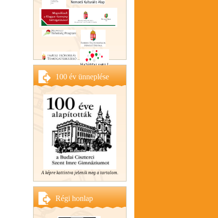
100 év ünneplése
A képre kattintva jelenik meg a tartalom.
Régi honlap