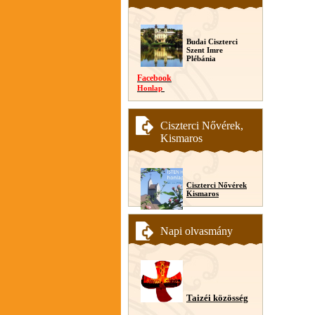
Budai Ciszterci
Szent Imre
Plébánia
Facebook
Honlap
Ciszterci Nővérek,
Kismaros
Ciszterci Nővérek
Kismaros
Napi olvasmány
Taizéi közösség