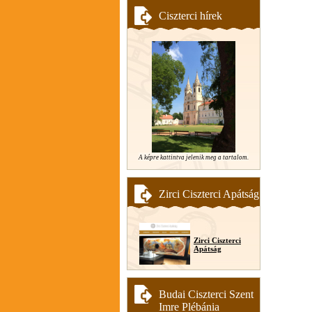
Ciszterci hírek
A képre kattintva jelenik meg a tartalom.
Zirci Ciszterci Apátság
Zirci Ciszterci
Apátság
Budai Ciszterci Szent
Imre Plébánia