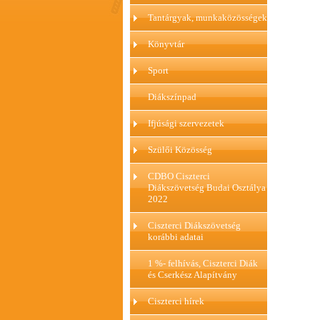
Tantárgyak, munkaközösségek
Könyvtár
Sport
Diákszínpad
Ifjúsági szervezetek
Szülői Közösség
CDBO Ciszterci
Diákszövetség Budai Osztálya
2022
Ciszterci Diákszövetség
korábbi adatai
1 %- felhívás, Ciszterci Diák
és Cserkész Alapítvány
Ciszterci hírek