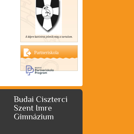
A képre kattintva jelenik meg a tartalom.
Partneriskola
Budai Ciszterci
Szent Imre
Gimnázium