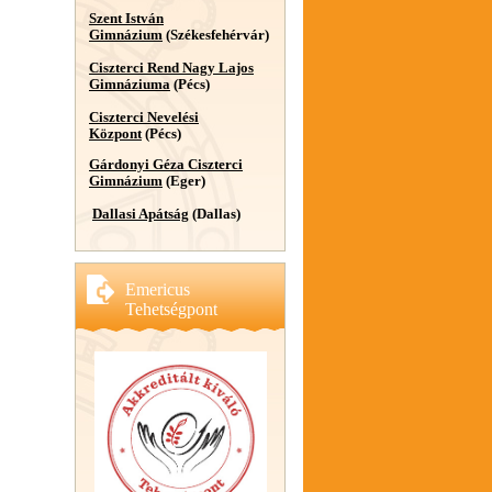
Szent István
Gimnázium
(Székesfehérvár)
Ciszterci Rend Nagy Lajos
Gimnáziuma
(Pécs)
Ciszterci Nevelési
Központ
(Pécs)
Gárdonyi Géza Ciszterci
Gimnázium
(Eger)
Dallasi Apátság
(Dallas)
Emericus
Tehetségpont