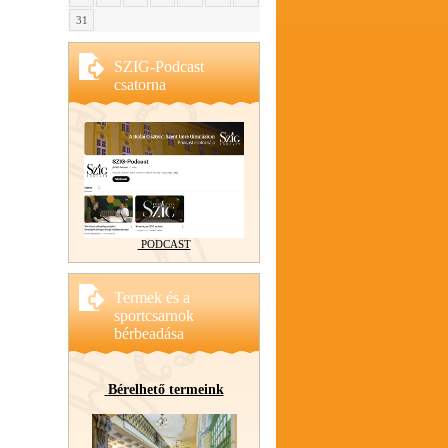
31
SZIG-Podcast
csatorna
PODCAST
Termek és a
sportcsarnok
bérbeadása
Bérelhető termeink