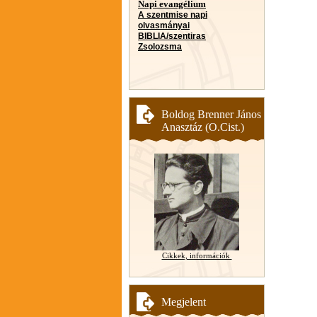
Napi evangélium
A szentmise napi
olvasmányai
BIBLIA/szentiras
Zsolozsma
Boldog Brenner János
Anasztáz (O.Cist.)
Cikkek, információk
Megjelent