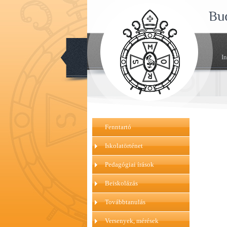
Bu
I
Fenntartó
Iskolatörténet
Pedagógiai írások
Beiskolázás
Továbbtanulás
Versenyek, mérések