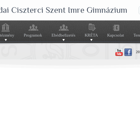
dai Ciszterci Szent Imre Gimnázium
ntézmény
Programok
Ebédbefizetés
KRÉTA
Kapcsolat
Ter
202