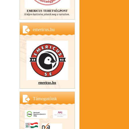
EMERICUS TEHETSÉGPONT
A képre kattintva jelenik meg a tartalom.
emericus.hu
emericus.hu
Támogatóink