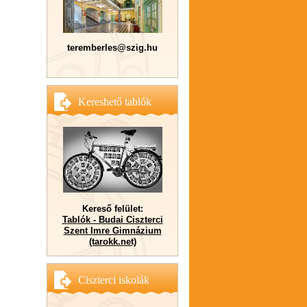
teremberles@szig.hu
Kereshető tablók
Kereső felület:
Tablók - Budai Ciszterci
Szent Imre Gimnázium
(tarokk.net)
Ciszterci iskolák