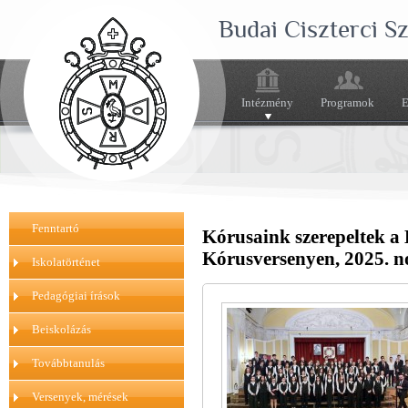
Budai Ciszterci 
Intézmény
Programok
E
Fenntartó
Kórusaink szerepeltek a
Kórusversenyen, 2025. n
Iskolatörténet
Pedagógiai írások
Beiskolázás
Továbbtanulás
Versenyek, mérések