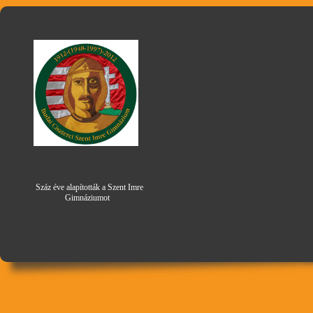
Száz éve alapították a Szent Imre
Gimná
zi
umot