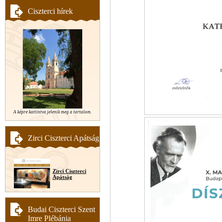
Ciszterci hírek
A képre kattintva jelenik meg a tartalom.
Zirci Ciszterci Apátság
Zirci Ciszterci
Apátság
Budai Ciszterci Szent
Imre Plébánia