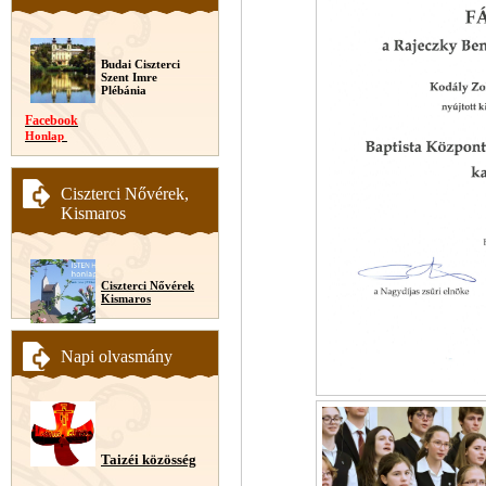
Budai Ciszterci
Szent Imre
Plébánia
Facebook
Honlap
Ciszterci Nővérek,
Kismaros
Ciszterci Nővérek
Kismaros
Napi olvasmány
Taizéi közösség