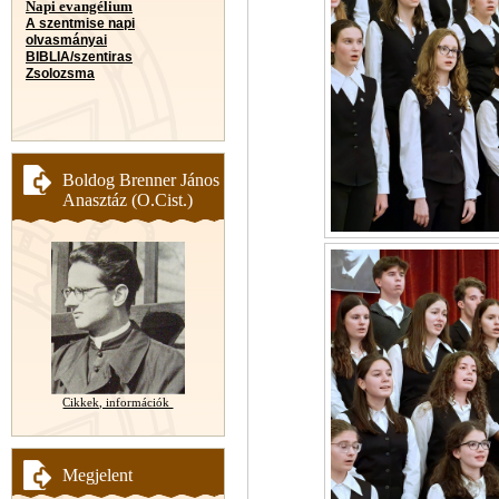
Napi evangélium
A szentmise napi
olvasmányai
BIBLIA/szentiras
Zsolozsma
Boldog Brenner János
Anasztáz (O.Cist.)
Cikkek, információk
Megjelent