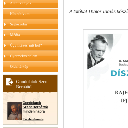
Alapítványok
A fotókat Thaler Tamás készít
Hírarchívum
Sajtószoba
Média
Ügyintézés, mit hol?
Gyermekvédelem
Oldaltérkép
Gondolatok Szent
Bernáttól
Gondolatok
Szent Bernáttól
minden napra
Facebook-on is