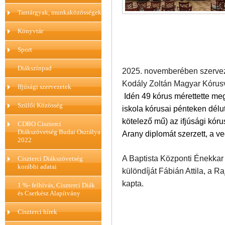
Tantárgyak, munkaközösségek
Könyvtár
Sport
Diákszínpad
2025. novemberében szerve
Kodály Zoltán Magyar Kórus
Ifjúsági szervezetek
Idén 49 kórus mérettette me
Szülői Közösség
iskola kórusai pénteken délu
kötelező mű) az ifjúsági kór
CDBO Ciszterci
Diákszövetség Budai Osztálya
Arany diplomát szerzett, a v
2022
A Baptista Központi Énekkar 
Ciszterci Diákszövetség
korábbi adatai
különdíját Fábián Attila, a 
kapta.
1 %- felhívás, Ciszterci Diák
és Cserkész Alapítvány
Ciszterci hírek