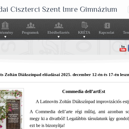
dai Ciszterci Szent Imre Gimnázium
ntézmény
Programok
Ebédbefizetés
KRÉTA
Kapcsolat
Ter
ts Zoltán Diákszínpad előadásai 2025. december 12-én és 17-én lesz
Commedia dell’artEst
A Latinovits Zoltán Diákszínpad improvizációs estj
A Commedia dell’arte régi műfaj, ami azonban s
megy ki a divatból! Legalábbis társulatunk így gondol
ezt be is bizonyítja!