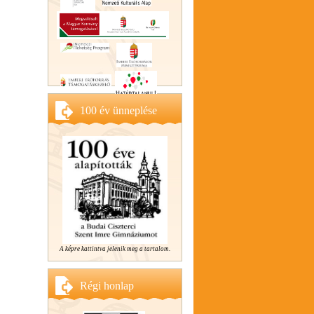
100 év ünneplése
A képre kattintva jelenik meg a tartalom.
Régi honlap