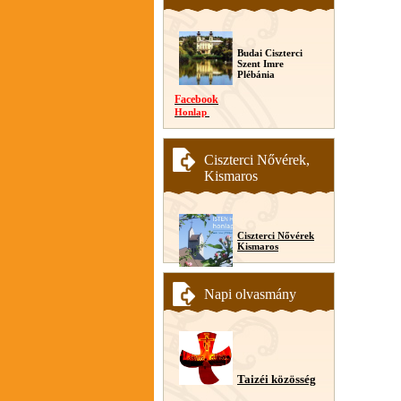
Budai Ciszterci
Szent Imre
Plébánia
Facebook
Honlap
Ciszterci Nővérek,
Kismaros
Ciszterci Nővérek
Kismaros
Napi olvasmány
Taizéi közösség