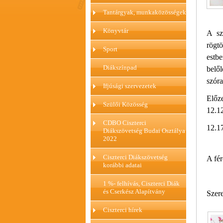
Tantárgyak, munkaközösségek
Könyvtár
A sz
rögtö
Sport
estbe
Diákszínpad
belő
szóra
Ifjúsági szervezetek
Előze
Szülői Közösség
12.1
CDBO Ciszterci
12.1
Diákszövetség Budai Osztálya
2022
Ciszterci Diákszövetség
A fér
korábbi adatai
1 %- felhívás, Ciszterci Diák
és Cserkész Alapítvány
Szere
Ciszterci hírek