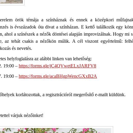
erelem örök témája a színháznak és ennek a középkori műfajna
nzés is évszázadok óta divat a színházan. E kettő találkozik egy kö
n, ahol a színészek a nézők döntései alapján improvizálnak. Hogy mi s
le, az tehát csakis a nézőkön múlik. A cél viszont egyértelmű: felh
kozás és nevetés.
tes helyfoglalásra az alábbi linken van lehetőség:
2. 19:00 –
https://forms.gle/jC4QVwetELxJARFV8
7. 19:00 –
https://forms.gle/acaBHgpWencGXxB2A
őhelyek korlátozottak, a regisztrációról megerősítő e-mailt küldünk.
tettel várjuk nézőinket!