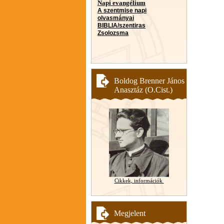
Napi evangélium
A szentmise napi
olvasmányai
BIBLIA/szentiras
Zsolozsma
Boldog Brenner János
Anasztáz (O.Cist.)
Cikkek, információk
Megjelent