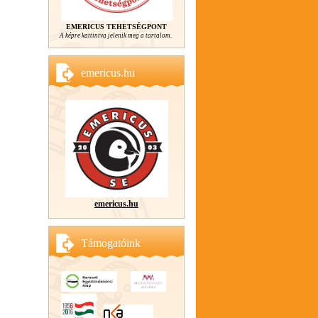
EMERICUS TEHETSÉGPONT
A képre kattintva jelenik meg a tartalom.
emericus.hu
emericus.hu
Támogatóink