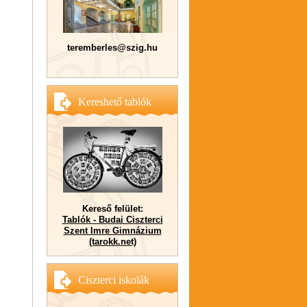
teremberles@szig.hu
Kereshető tablók
Kereső felület:
Tablók - Budai Ciszterci
Szent Imre Gimnázium
(tarokk.net)
Ciszterci iskolák