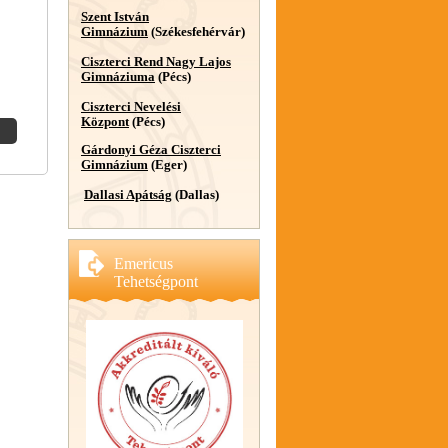
Szent István
Gimnázium
(Székesfehérvár)
Ciszterci Rend Nagy Lajos
Gimnáziuma
(Pécs)
Ciszterci Nevelési
Központ
(Pécs)
Gárdonyi Géza Ciszterci
Gimnázium
(Eger)
Dallasi Apátság
(Dallas)
Emericus
Tehetségpont