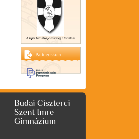
A képre kattintva jelenik meg a tartalom.
Partneriskola
Budai Ciszterci
Szent Imre
Gimnázium