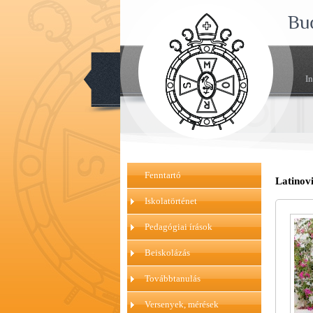
Bu
I
Fenntartó
Latinovi
Iskolatörténet
Pedagógiai írások
Beiskolázás
Továbbtanulás
Versenyek, mérések