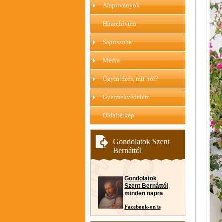
Alapítványok
Hírarchívum
Sajtószoba
Média
Ügyintézés, mit hol?
Gyermekvédelem
Oldaltérkép
Gondolatok Szent
Bernáttól
Gondolatok
Szent Bernáttól
minden napra
Facebook-on is