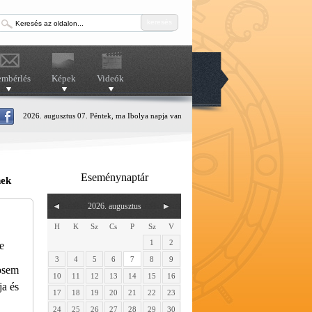
keresés
embérlés
Képek
Videók
2026. augusztus 07. Péntek, ma Ibolya napja van
Eseménynaptár
nek
2026. augusztus
H
K
Sz
Cs
P
Sz
V
1
2
e
3
4
5
6
7
8
9
osem
10
11
12
13
14
15
16
ja és
17
18
19
20
21
22
23
24
25
26
27
28
29
30