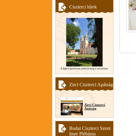
Ciszterci hírek
A képre kattintva jelenik meg a tartalom.
Zirci Ciszterci Apátság
Zirci Ciszterci
Apátság
Budai Ciszterci Szent
Imre Plébánia