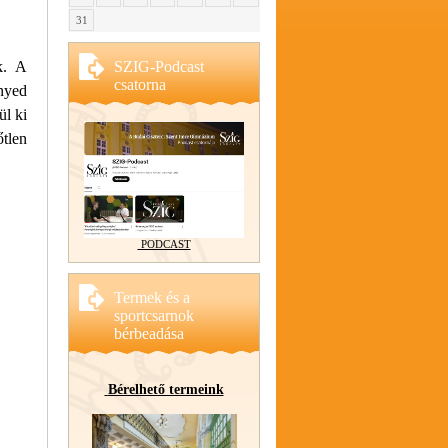
31
SZIG-Podcast
k. A
csatorna
nnyed
ül ki
őtlen
PODCAST
Termek és a
sportcsarnok
bérbeadása
Bérelhető termeink