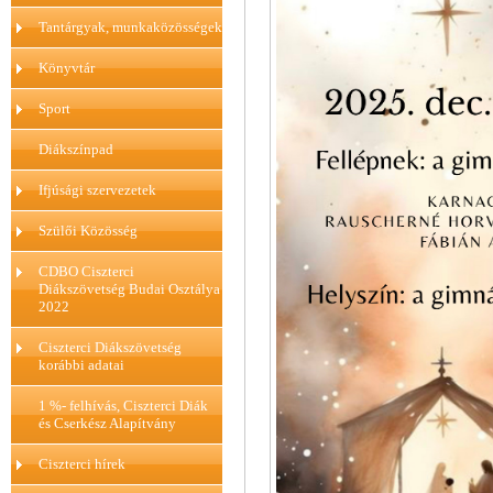
Tantárgyak, munkaközösségek
Könyvtár
Sport
Diákszínpad
Ifjúsági szervezetek
Szülői Közösség
CDBO Ciszterci
Diákszövetség Budai Osztálya
2022
Ciszterci Diákszövetség
korábbi adatai
1 %- felhívás, Ciszterci Diák
és Cserkész Alapítvány
Ciszterci hírek