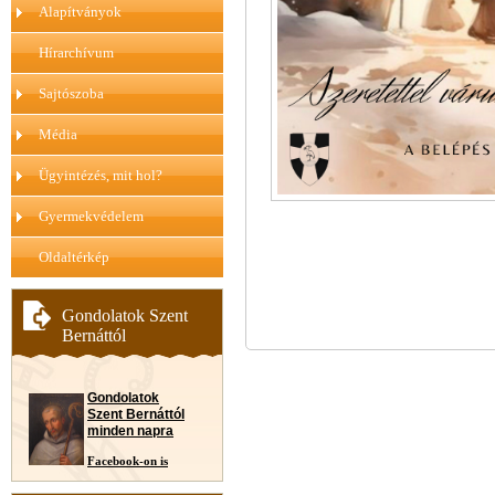
Alapítványok
Hírarchívum
Sajtószoba
Média
Ügyintézés, mit hol?
Gyermekvédelem
Oldaltérkép
Gondolatok Szent
Bernáttól
Gondolatok
Szent Bernáttól
minden napra
Facebook-on is