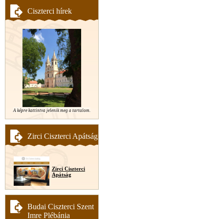
Ciszterci hírek
A képre kattintva jelenik meg a tartalom.
Zirci Ciszterci Apátság
Zirci Ciszterci
Apátság
Budai Ciszterci Szent
Imre Plébánia