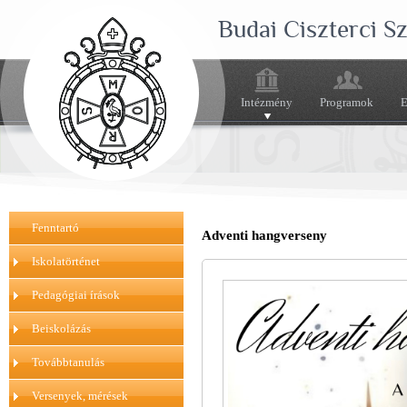
Budai Ciszterci 
Intézmény
Programok
E
Fenntartó
Adventi hangverseny
Iskolatörténet
Pedagógiai írások
Beiskolázás
Továbbtanulás
Versenyek, mérések