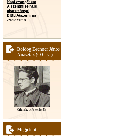
Napi evangélium
A szentmise napi
olvasmányai
BIBLIA/szentiras
Zsolozsma
Boldog Brenner János
Anasztáz (O.Cist.)
Cikkek, információk
Megjelent