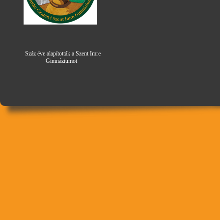
Száz éve alapították a Szent Imre
Gimná
zi
umot