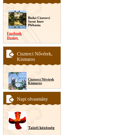
Budai Ciszterci
Szent Imre
Plébánia
Facebook
Honlap
Ciszterci Nővérek,
Kismaros
Ciszterci Nővérek
Kismaros
Napi olvasmány
Taizéi közösség