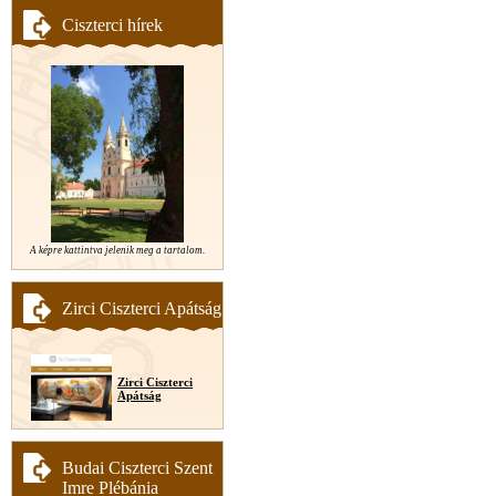
Ciszterci hírek
A képre kattintva jelenik meg a tartalom.
Zirci Ciszterci Apátság
Zirci Ciszterci
Apátság
Budai Ciszterci Szent
Imre Plébánia