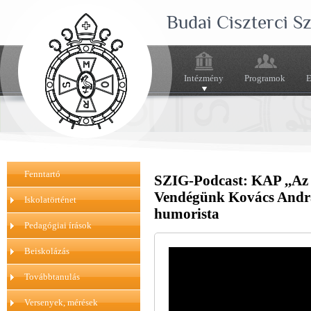
Budai Ciszterci 
Intézmény
Programok
E
Fenntartó
SZIG-Podcast: KAP ,,Az e
Vendégünk Kovács Andrá
Iskolatörténet
humorista
Pedagógiai írások
Beiskolázás
Továbbtanulás
Versenyek, mérések