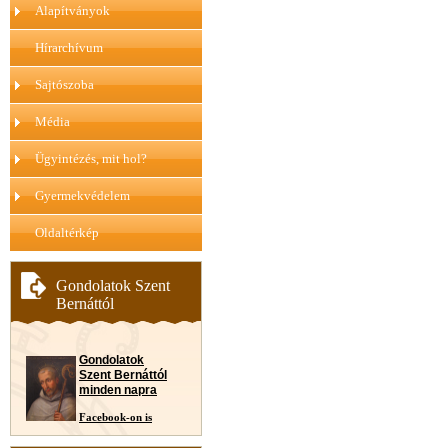
Alapítványok
Hírarchívum
Sajtószoba
Média
Ügyintézés, mit hol?
Gyermekvédelem
Oldaltérkép
Gondolatok Szent
Bernáttól
Gondolatok
Szent Bernáttól
minden napra
Facebook-on is