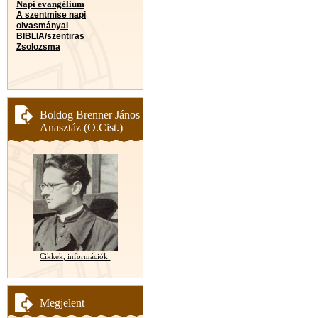
Napi evangélium
A szentmise napi
olvasmányai
BIBLIA/szentiras
Zsolozsma
Boldog Brenner János
Anasztáz (O.Cist.)
Cikkek, információk
Megjelent