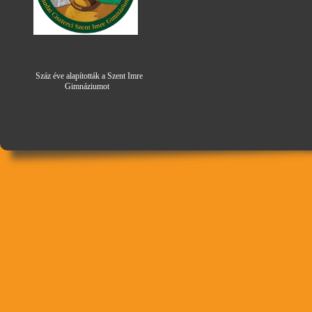
Száz éve alapították a Szent Imre
Gimná
zi
umot