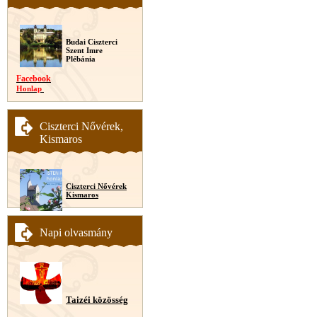
Budai Ciszterci
Szent Imre
Plébánia
Facebook
Honlap
Ciszterci Nővérek,
Kismaros
Ciszterci Nővérek
Kismaros
Napi olvasmány
Taizéi közösség