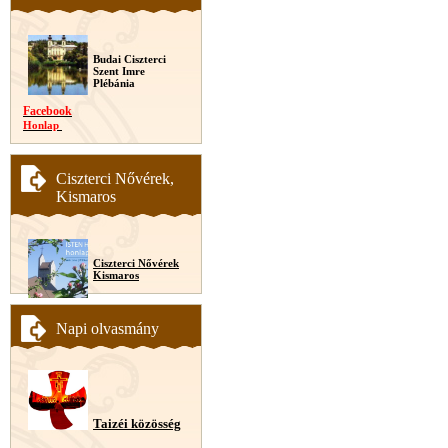
Budai Ciszterci
Szent Imre
Plébánia
Facebook
Honlap
Ciszterci Nővérek,
Kismaros
Ciszterci Nővérek
Kismaros
Napi olvasmány
Taizéi közösség