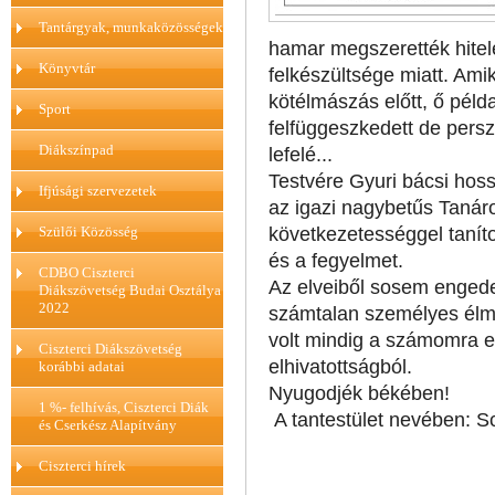
Tantárgyak, munkaközösségek
hamar megszerették hite
Könyvtár
felkészültsége miatt. Ami
kötélmászás előtt, ő pél
Sport
felfüggeszkedett de persz
Diákszínpad
lefelé...
Testvére Gyuri bácsi hoss
Ifjúsági szervezetek
az igazi nagybetűs Tanáro
Szülői Közösség
következetességgel tanít
és a fegyelmet.
CDBO Ciszterci
Az elveiből sosem engede
Diákszövetség Budai Osztálya
2022
számtalan személyes élm
volt mindig a számomra e
Ciszterci Diákszövetség
elhivatottságból.
korábbi adatai
Nyugodjék békében!
1 %- felhívás, Ciszterci Diák
A tantestület nevében: S
és Cserkész Alapítvány
Ciszterci hírek