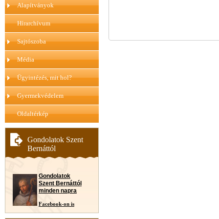
Alapítványok
Hírarchívum
Sajtószoba
Média
Ügyintézés, mit hol?
Gyermekvédelem
Oldaltérkép
Gondolatok Szent
Bernáttól
Gondolatok
Szent Bernáttól
minden napra
Facebook-on is