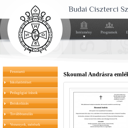
Budai Ciszterci 
Intézmény
Programok
E
Fenntartó
Skoumal Andrásra emlé
Iskolatörténet
Pedagógiai írások
Beiskolázás
Továbbtanulás
Versenyek, mérések