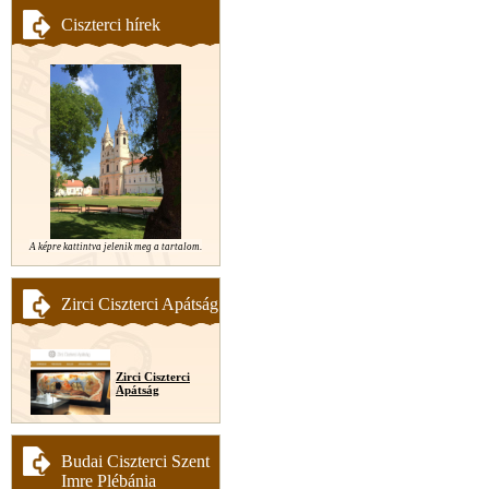
Ciszterci hírek
A képre kattintva jelenik meg a tartalom.
Zirci Ciszterci Apátság
Zirci Ciszterci
Apátság
Budai Ciszterci Szent
Imre Plébánia