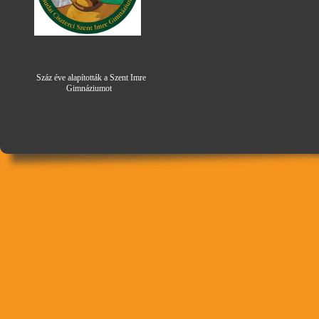
Száz éve alapították a Szent Imre
Gimná
zi
umot