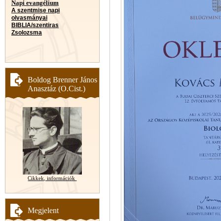
Napi evangélium
A szentmise napi
olvasmányai
BIBLIA/szentiras
Zsolozsma
Boldog Brenner János
Anasztáz (O.Cist.)
Cikkek, információk
Megjelent