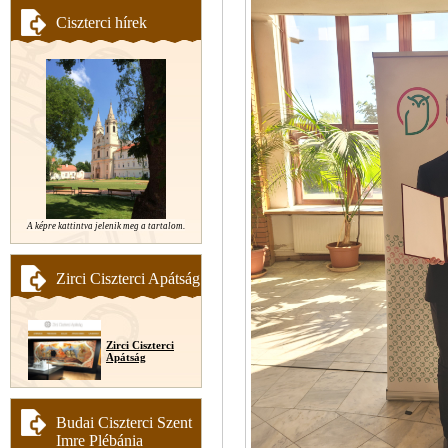
Ciszterci hírek
A képre kattintva jelenik meg a tartalom.
Zirci Ciszterci Apátság
Zirci Ciszterci
Apátság
Budai Ciszterci Szent
Imre Plébánia