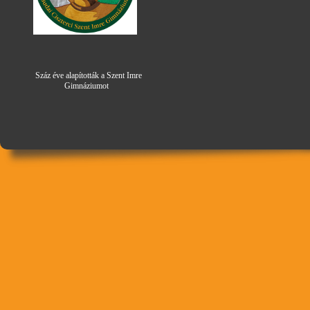
Száz éve alapították a Szent Imre
Gimná
zi
umot