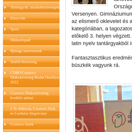
Országo
Tantárgyak, munkaközösségek
Versenyen. Gimnáziumunk
Könyvtár
az elismerő oklevelet és a
kategóriában, a tagozato
Sport
előkelő 3. helyen végzett.
Diákszínpad
latin nyelv tantárgyakból
Ifjúsági szervezetek
Fantasztasztikus eredmén
Szülői Közösség
büszkék vagyunk rá.
CDBO Ciszterci
Diákszövetség Budai Osztálya
2022
Ciszterci Diákszövetség
korábbi adatai
1 %- felhívás, Ciszterci Diák
és Cserkész Alapítvány
Ciszterci hírek