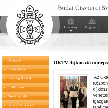
Budai Ciszterci 
Intézmény
Programok
E
Fenntartó
OKTV-díjkiosztó ünneps
Iskolatörténet
Az Okt
Pedagógiai írások
Központ
Beiskolázás
díjkios
vehettek
Továbbtanulás
igazgat
Versenyek, mérések
tanévbe