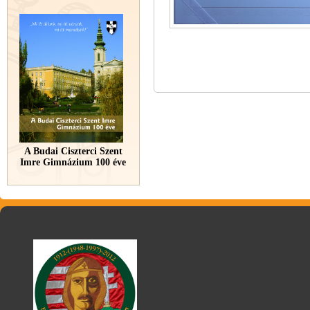
A Budai Ciszterci Szent
Imre Gimnázium 100 éve