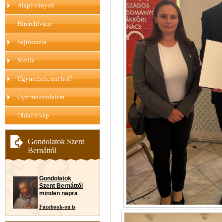
Alapítványok
Hírarchívum
Sajtószoba
Média
Ügyintézés, mit hol?
Gyermekvédelem
Oldaltérkép
Gondolatok Szent
Bernáttól
Gondolatok
Szent Bernáttól
minden napra
Facebook-on is