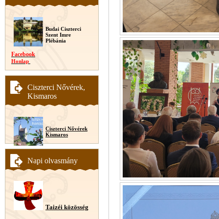
Budai Ciszterci
Szent Imre
Plébánia
Facebook
Honlap
Ciszterci Nővérek,
Kismaros
Ciszterci Nővérek
Kismaros
Napi olvasmány
Taizéi közösség