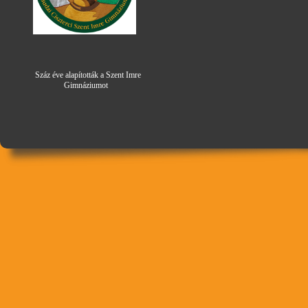
Száz éve alapították a Szent Imre
Gimná
zi
umot