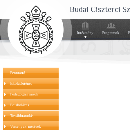
Budai Ciszterci 
Intézmény
Programok
E
Fenntartó
Iskolatörténet
Pedagógiai írások
Beiskolázás
Továbbtanulás
Versenyek, mérések