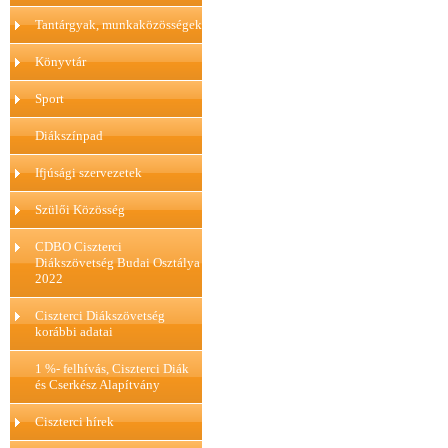
Tantárgyak, munkaközösségek
Könyvtár
Sport
Diákszínpad
Ifjúsági szervezetek
Szülői Közösség
CDBO Ciszterci
Diákszövetség Budai Osztálya
2022
Ciszterci Diákszövetség
korábbi adatai
1 %- felhívás, Ciszterci Diák
és Cserkész Alapítvány
Ciszterci hírek