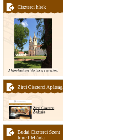
Ciszterci hírek
A képre kattintva jelenik meg a tartalom.
Zirci Ciszterci Apátság
Zirci Ciszterci
Apátság
Budai Ciszterci Szent
Imre Plébánia