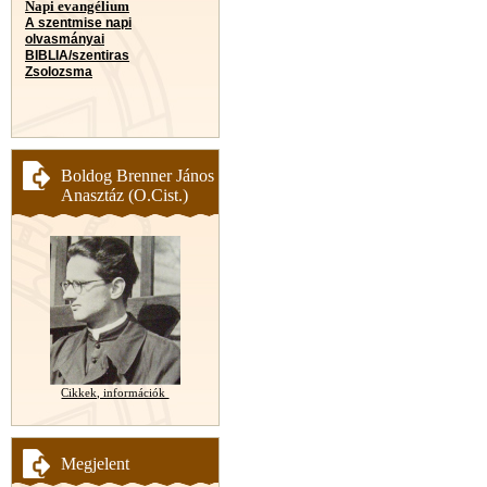
Napi evangélium
A szentmise napi
olvasmányai
BIBLIA/szentiras
Zsolozsma
Boldog Brenner János
Anasztáz (O.Cist.)
Cikkek, információk
Megjelent