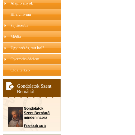
Alapítványok
Hírarchívum
Sajtószoba
Média
Ügyintézés, mit hol?
Gyermekvédelem
Oldaltérkép
Gondolatok Szent
Bernáttól
Gondolatok
Szent Bernáttól
minden napra
Facebook-on is