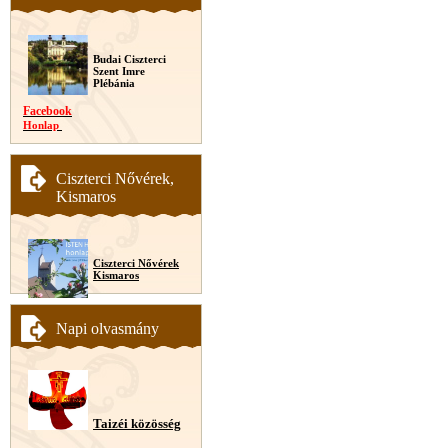
Budai Ciszterci
Szent Imre
Plébánia
Facebook
Honlap
Ciszterci Nővérek,
Kismaros
Ciszterci Nővérek
Kismaros
Napi olvasmány
Taizéi közösség