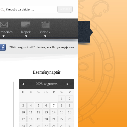
keresés
embérlés
Képek
Videók
2026. augusztus 07. Péntek, ma Ibolya napja van
Eseménynaptár
2026. augusztus
H
K
Sz
Cs
P
Sz
V
1
2
3
4
5
6
7
8
9
10
11
12
13
14
15
16
17
18
19
20
21
22
23
24
25
26
27
28
29
30