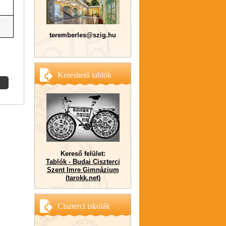
teremberles@szig.hu
Kereshető tablók
Kereső felület:
Tablók - Budai Ciszterci
Szent Imre Gimnázium
(tarokk.net)
Ciszterci iskolák