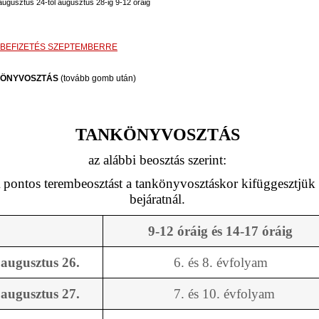
augusztus 24-től augusztus 28-ig 9-12 óráig
BEFIZETÉS SZEPTEMBERRE
ÖNYVOSZTÁS
(tovább gomb után)
TANKÖNYVOSZTÁS
az alábbi beosztás szerint:
 pontos terembeosztást a tankönyvosztáskor kifüggesztjük 
bejáratnál.
9-12 óráig és 14-17 óráig
augusztus 26.
6. és 8. évfolyam
augusztus 27.
7. és 10. évfolyam