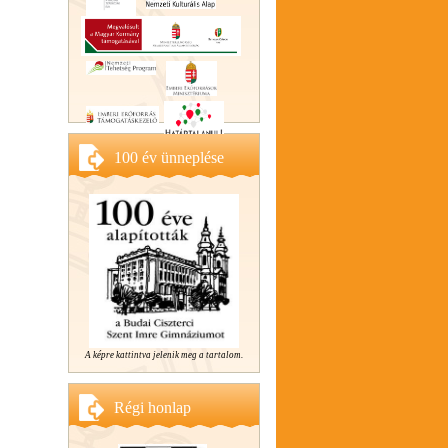
100 év ünneplése
A képre kattintva jelenik meg a tartalom.
Régi honlap