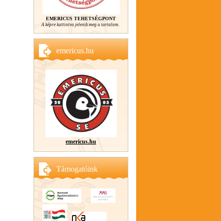
EMERICUS TEHETSÉGPONT
A képre kattintva jelenik meg a tartalom.
emericus.hu
emericus.hu
Támogatóink