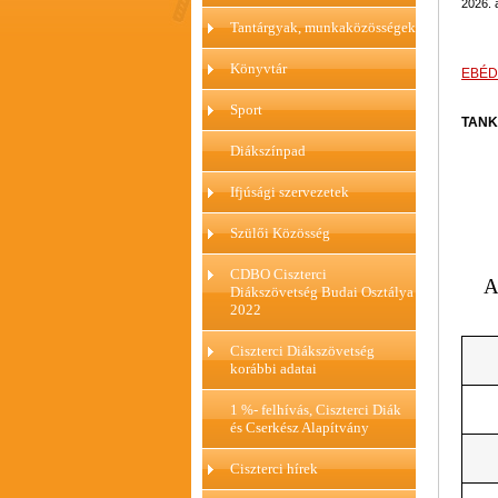
2026. 
Tantárgyak, munkaközösségek
Könyvtár
EBÉD
Sport
TANK
Diákszínpad
Ifjúsági szervezetek
Szülői Közösség
CDBO Ciszterci
A
Diákszövetség Budai Osztálya
2022
Ciszterci Diákszövetség
korábbi adatai
1 %- felhívás, Ciszterci Diák
és Cserkész Alapítvány
Ciszterci hírek