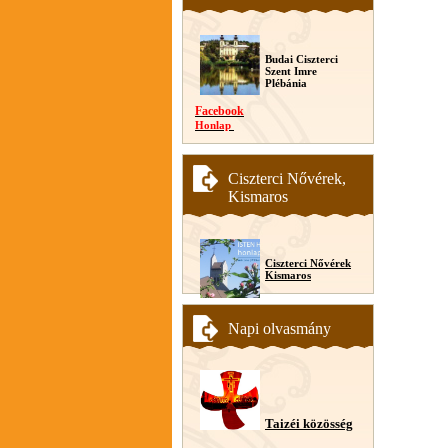
Budai Ciszterci
Szent Imre
Plébánia
Facebook
Honlap
Ciszterci Nővérek,
Kismaros
Ciszterci Nővérek
Kismaros
Napi olvasmány
Taizéi közösség