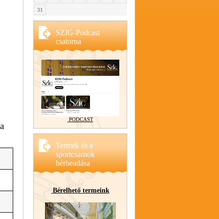
31
SZIG-Podcast
csatorna
PODCAST
a
Termek és a
sportcsarnok
bérbeadása
Bérelhető termeink