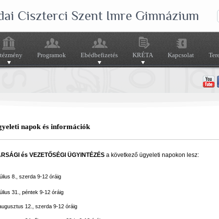
dai Ciszterci Szent Imre Gimnázium
ntézmény
Programok
Ebédbefizetés
KRÉTA
Kapcsolat
Ter
gyeleti napok és információk
ÁRSÁGI és VEZETŐSÉGI ÜGYINTÉZÉS
a következő ügyeleti napokon lesz:
úlius 8., szerda 9-12 óráig
úlius 31., péntek 9-12 óráig
augusztus 12., szerda 9-12 óráig