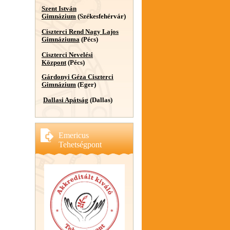
Szent István
Gimnázium
(Székesfehérvár)
Ciszterci Rend Nagy Lajos
Gimnáziuma
(Pécs)
Ciszterci Nevelési
Központ
(Pécs)
Gárdonyi Géza Ciszterci
Gimnázium
(Eger)
Dallasi Apátság
(Dallas)
Emericus
Tehetségpont