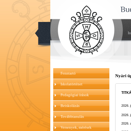
Bu
I
Fenntartó
Nyári ü
Iskolatörténet
TITK
Pedagógiai írások
Beiskolázás
2026. j
2026. j
Továbbtanulás
2026. 
Versenyek, mérések