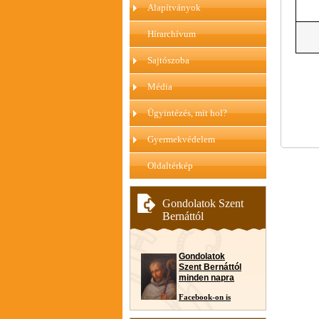
Alapítványok
Hírarchívum
Sajtószoba
Média
Ügyintézés, mit hol?
Gyermekvédelem
Oldaltérkép
Gondolatok Szent
Bernáttól
Gondolatok
Szent Bernáttól
minden napra
Facebook-on is