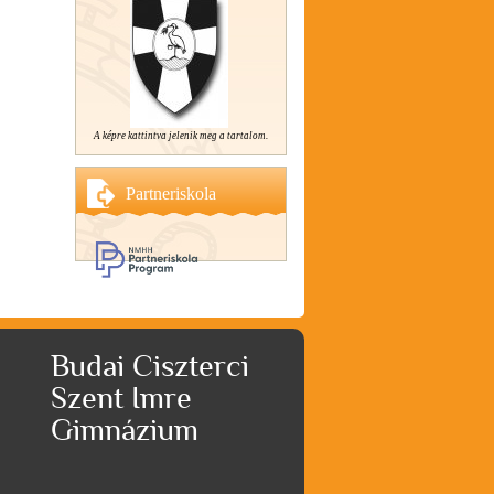
A képre kattintva jelenik meg a tartalom.
Partneriskola
Budai Ciszterci
Szent Imre
Gimnázium