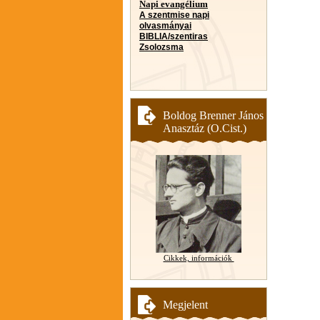
Napi evangélium
A szentmise napi
olvasmányai
BIBLIA/szentiras
Zsolozsma
Boldog Brenner János
Anasztáz (O.Cist.)
Cikkek, információk
Megjelent