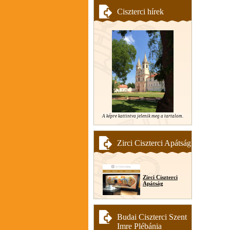
Ciszterci hírek
A képre kattintva jelenik meg a tartalom.
Zirci Ciszterci Apátság
Zirci Ciszterci
Apátság
Budai Ciszterci Szent
Imre Plébánia