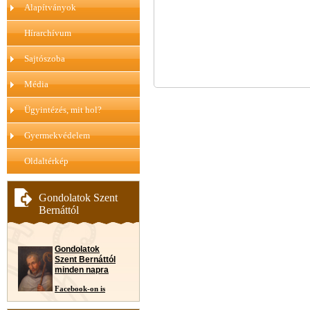
Alapítványok
Hírarchívum
Sajtószoba
Média
Ügyintézés, mit hol?
Gyermekvédelem
Oldaltérkép
Gondolatok Szent
Bernáttól
Gondolatok
Szent Bernáttól
minden napra
Facebook-on is