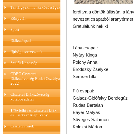
Tantárgyak, munkaközösségek
fordítva a döntők állásán, a lá
Könyvtár
nevezett csapatból aranyérmet 
Gratulálunk nekik!
Sport
Diákszínpad
Lány csapat:
Ifjúsági szervezetek
Nyáry Kinga
Polony Anna
Szülői Közösség
Brodszky Zselyke
CDBO Ciszterci
Semsei Lilla
Diákszövetség Budai Osztálya
2022
Fiú csapat:
Ciszterci Diákszövetség
Galacz-Gidófalvy Bendegúz
korábbi adatai
Rudas Bertalan
1 %- felhívás, Ciszterci Diák
Bayer Mátyás
és Cserkész Alapítvány
Süveges Salamon
Ciszterci hírek
Kolozsi Márton