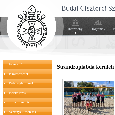
Budai Ciszterci 
Intézmény
Programok
E
Fenntartó
Strandröplabda kerületi 
Iskolatörténet
Pedagógiai írások
Beiskolázás
Továbbtanulás
Versenyek, mérések