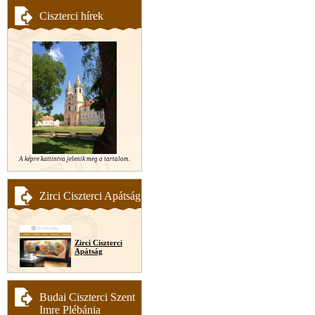
Ciszterci hírek
A képre kattintva jelenik meg a tartalom.
Zirci Ciszterci Apátság
Zirci Ciszterci
Apátság
Budai Ciszterci Szent
Imre Plébánia