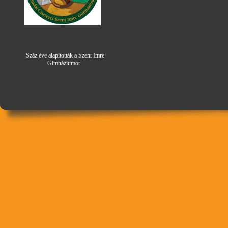
Száz éve alapították a Szent Imre
Gimná
zi
umot