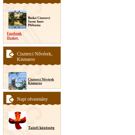
Budai Ciszterci
Szent Imre
Plébánia
Facebook
Honlap
Ciszterci Nővérek,
Kismaros
Ciszterci Nővérek
Kismaros
Napi olvasmány
Taizéi közösség