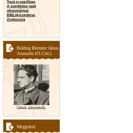
Napi evangélium
A szentmise napi
olvasmányai
BIBLIA/szentiras
Zsolozsma
Boldog Brenner János
Anasztáz (O.Cist.)
Cikkek, információk
Megjelent