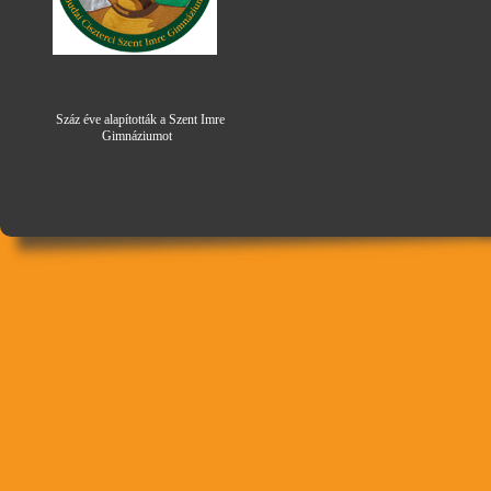
Száz éve alapították a Szent Imre
Gimná
zi
umot