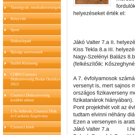
forduló
Tantárgyak, munkaközösségek
helyezéseket érték el:
Könyvtár
Sport
Diákszínpad
Jákó Valter 7.a II. helyez
Kiss Tekla 8.a III. helyezé
Ifjúsági szervezetek
Nagy-Szelényi Balázs 8.b 
Szülői Közösség
(felkészítőik: Kőszeghyné
CDBO Ciszterci
A 7. évfolyamosok számár
Diákszövetség Budai Osztálya
2022
versenyt is, mert sajnos
országos fizikaverseny me
Ciszterci Diákszövetség
fizikatanárok hiányában).
korábbi adatai
Pont projekthét volt az é
1 %- felhívás, Ciszterci Diák
tudtam elvinni néhány diá
és Cserkész Alapítvány
Ezen a versenyen is arat
Ciszterci hírek
Jákó Valter 7.a I.hel