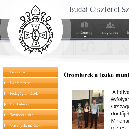
Budai Ciszterci 
Intézmény
Programok
E
Fenntartó
Örömhírek a fizika mun
Iskolatörténet
A hétv
Pedagógiai írások
évfoly
Beiskolázás
Ország
döntőjé
Továbbtanulás
Mindhár
Versenyek, mérések
mérési,