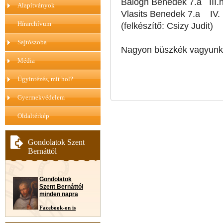
Balogh Benedek 7.a III.h
Alapítványok
Vlasits Benedek 7.a IV. h
Hírarchívum
(felkészítő: Csizy Judit)
Sajtószoba
Nagyon büszkék vagyunk 
Média
Ügyintézés, mit hol?
Gyermekvédelem
Oldaltérkép
Gondolatok Szent
Bernáttól
Gondolatok
Szent Bernáttól
minden napra
Facebook-on is