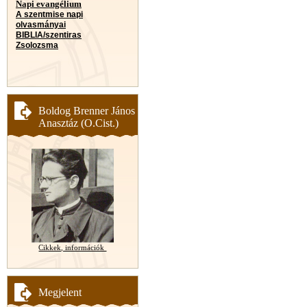
Napi evangélium
A szentmise napi
olvasmányai
BIBLIA/szentiras
Zsolozsma
Boldog Brenner János
Anasztáz (O.Cist.)
Cikkek, információk
Megjelent