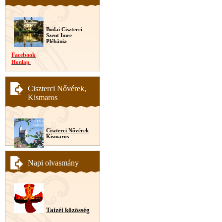
Budai Ciszterci
Szent Imre
Plébánia
Facebook
Honlap
Ciszterci Nővérek,
Kismaros
Ciszterci Nővérek
Kismaros
Napi olvasmány
Taizéi közösség