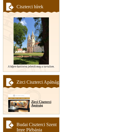
Ciszterci hírek
A képre kattintva jelenik meg a tartalom.
Zirci Ciszterci Apátság
Zirci Ciszterci
Apátság
Budai Ciszterci Szent
Imre Plébánia