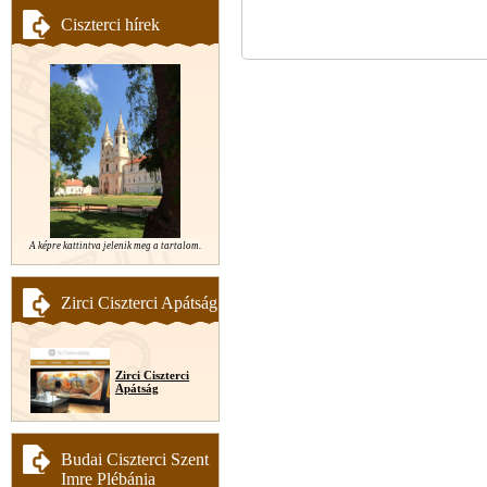
Ciszterci hírek
A képre kattintva jelenik meg a tartalom.
Zirci Ciszterci Apátság
Zirci Ciszterci
Apátság
Budai Ciszterci Szent
Imre Plébánia