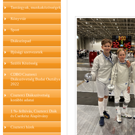
Tantárgyak, munkaközösségek
Könyvtár
Sport
Diákszínpad
Ifjúsági szervezetek
Szülői Közösség
CDBO Ciszterci
Diákszövetség Budai Osztálya
2022
Ciszterci Diákszövetség
korábbi adatai
1 %- felhívás, Ciszterci Diák
és Cserkész Alapítvány
Ciszterci hírek