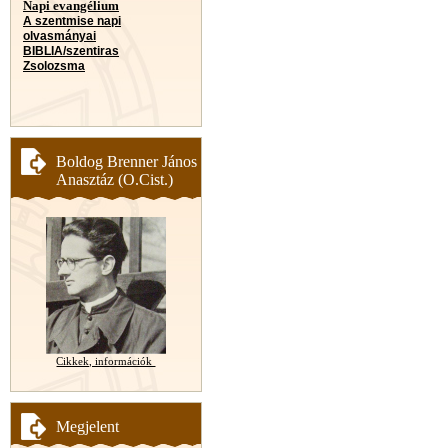
Napi evangélium
A szentmise napi
olvasmányai
BIBLIA/szentiras
Zsolozsma
Boldog Brenner János
Anasztáz (O.Cist.)
Cikkek, információk
Megjelent