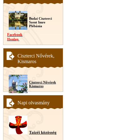
Budai Ciszterci
Szent Imre
Plébánia
Facebook
Honlap
Ciszterci Nővérek,
Kismaros
Ciszterci Nővérek
Kismaros
Napi olvasmány
Taizéi közösség