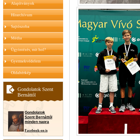
Alapítványok
Hírarchívum
Sajtószoba
Média
Ügyintézés, mit hol?
Gyermekvédelem
Oldaltérkép
Gondolatok Szent
Bernáttól
Gondolatok
Szent Bernáttól
minden napra
Facebook-on is