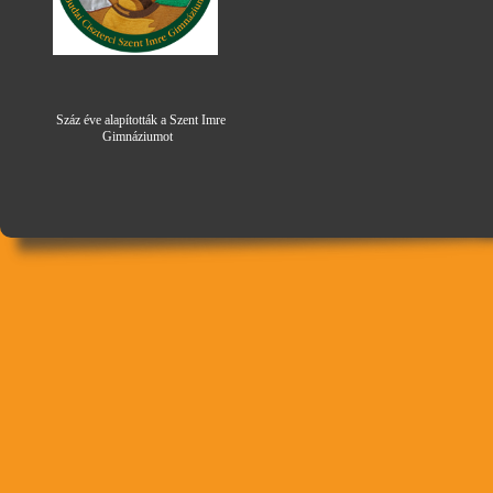
Száz éve alapították a Szent Imre
Gimná
zi
umot