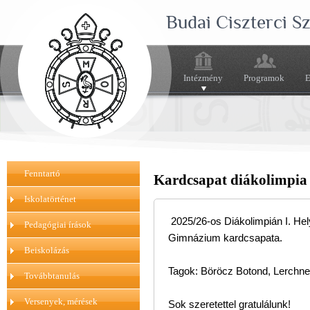
Budai Ciszterci 
Intézmény
Programok
E
Fenntartó
Kardcsapat diákolimpia
Iskolatörténet
2025/26-os Diákolimpián I. Hel
Pedagógiai írások
Gimnázium kardcsapata.
Beiskolázás
Tagok: Böröcz Botond, Lerchne
Továbbtanulás
Versenyek, mérések
Sok szeretettel gratulálunk!