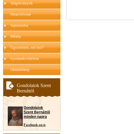
Alapítványok
Hírarchívum
Sajtószoba
Média
Ügyintézés, mit hol?
Gyermekvédelem
Oldaltérkép
Gondolatok Szent
Bernáttól
Gondolatok
Szent Bernáttól
minden napra
Facebook-on is