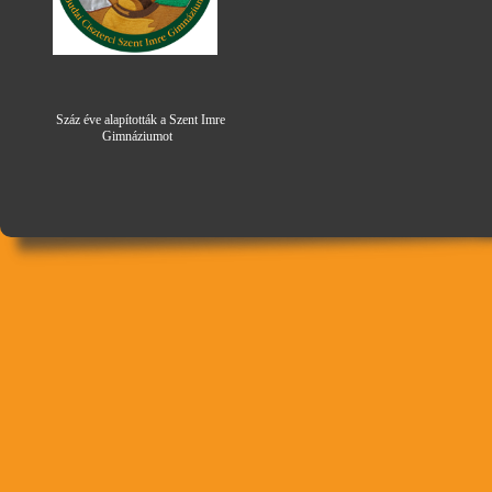
Száz éve alapították a Szent Imre
Gimná
zi
umot