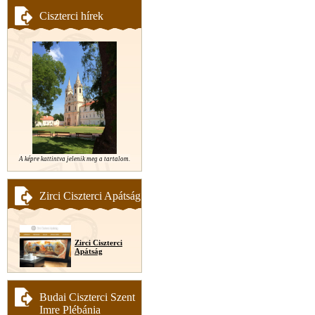
Ciszterci hírek
A képre kattintva jelenik meg a tartalom.
Zirci Ciszterci Apátság
Zirci Ciszterci
Apátság
Budai Ciszterci Szent
Imre Plébánia