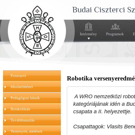
Budai Ciszterci 
Intézmény
Programok
E
Fenntartó
Robotika versenyeredm
Iskolatörténet
A WRO nemzetközi robot
Pedagógiai írások
kategóriájának idén a Bu
Beiskolázás
csapata a II. helyezettje.
Továbbtanulás
Csapattagok: Vlasits Be
Versenyek, mérések