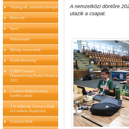
A nemzetközi döntőre
20
Tantárgyak, munkaközösségek
utazik a csapat.
Könyvtár
Sport
Diákszínpad
Ifjúsági szervezetek
Szülői Közösség
CDBO Ciszterci
Diákszövetség Budai Osztálya
2022
Ciszterci Diákszövetség
korábbi adatai
1 %- felhívás, Ciszterci Diák
és Cserkész Alapítvány
Ciszterci hírek