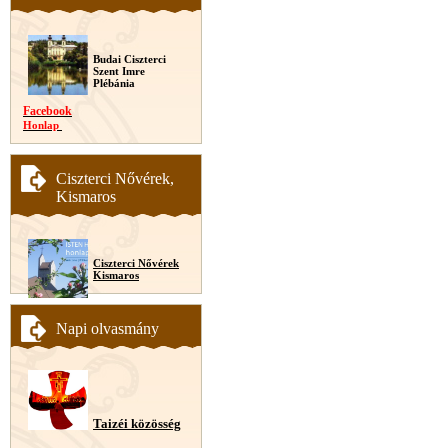
Budai Ciszterci
Szent Imre
Plébánia
Facebook
Honlap
Ciszterci Nővérek,
Kismaros
Ciszterci Nővérek
Kismaros
Napi olvasmány
Taizéi közösség