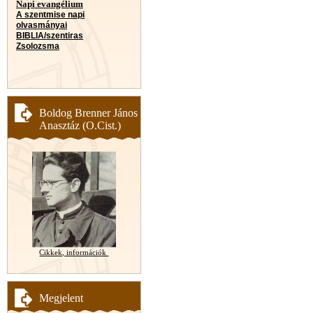
Napi evangélium
A szentmise napi
olvasmányai
BIBLIA/szentiras
Zsolozsma
Boldog Brenner János
Anasztáz (O.Cist.)
Cikkek, információk
Megjelent