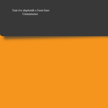
Száz éve alapították a Szent Imre
Gimná
zi
umot