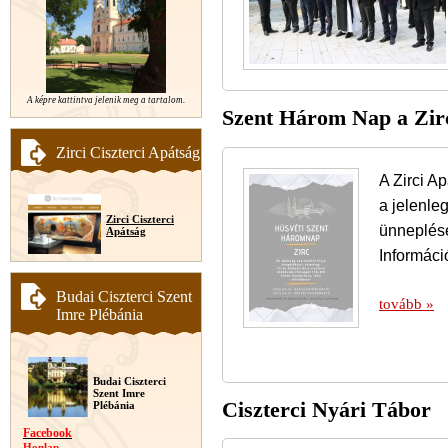
A képre kattintva jelenik meg a tartalom.
Szent Három Nap a Zirc
Zirci Ciszterci Apátság
A Zirci A
a jelenle
Zirci Ciszterci
ünneplésé
Apátság
Informáci
Budai Ciszterci Szent
tovább »
Imre Plébánia
Budai Ciszterci
Szent Imre
Ciszterci Nyári Tábor
Plébánia
Facebook
Honlap