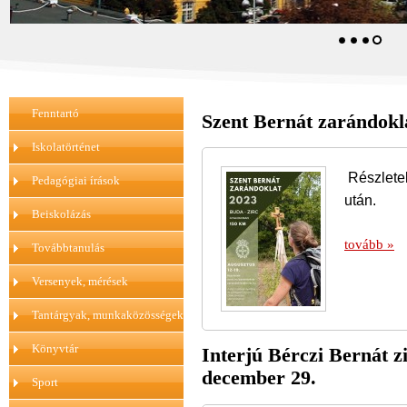
Fenntartó
Szent Bernát zarándokla
Iskolatörténet
Részletek
Pedagógiai írások
után.
Beiskolázás
tovább »
Továbbtanulás
Versenyek, mérések
Tantárgyak, munkaközösségek
Könyvtár
Interjú Bérczi Bernát z
december 29.
Sport