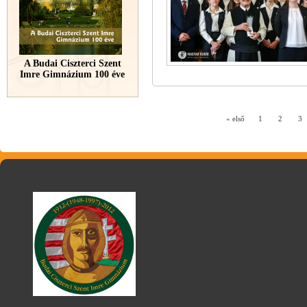
A Budai Ciszterci Szent
Imre Gimnázium 100 éve
« első
1
2
3