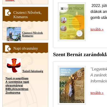
2022. júl
diákok an
Ciszterci Nővérek,
Kismaros
gomb utá
tovább »
Ciszterci Nővérek
Kismaros
Napi olvasmány
Szent Bernát zarándokla
"Legyetek
Taizéi közösség
A zarándok
Napi evangélium
Informáci
A szentmise napi
olvasmányai
BIBLIA/szentiras
tovább »
Zsolozsma