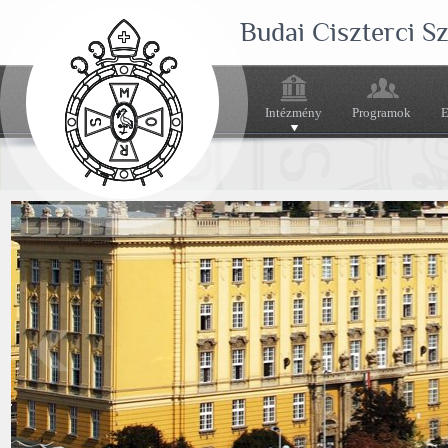
Budai Ciszterci 
Intézmény
Programok
E