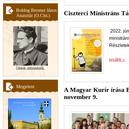
Boldog Brenner János
Ciszterci Ministráns T
Anasztáz (O.Cist.)
2022. jún
ministrán
Részletek
tovább »
Cikkek, információk
Megjelent
A Magyar Kurír írása Be
november 9.