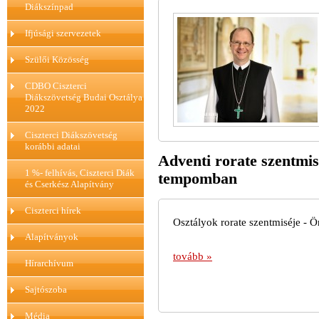
Diákszínpad
Ifjúsági szervezetek
Szülői Közösség
CDBO Ciszterci
Diákszövetség Budai Osztálya
2022
Ciszterci Diákszövetség
korábbi adatai
Adventi rorate szentmis
1 %- felhívás, Ciszterci Diák
tempomban
és Cserkész Alapítvány
Ciszterci hírek
Osztályok rorate szentmiséje - Ö
Alapítványok
tovább »
Hírarchívum
Sajtószoba
Média