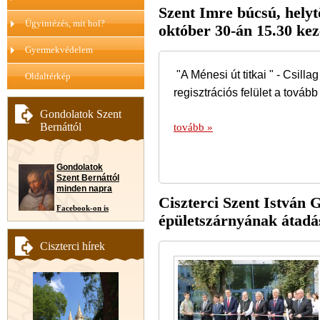
Szent Imre búcsú, helytö
Ügyintézés, mit hol?
október 30-án 15.30 kez
Gyermekvédelem
"A Ménesi út titkai " - Csill
Oldaltérkép
regisztrációs felület a továb
Gondolatok Szent
Bernáttól
tovább »
Gondolatok
Szent Bernáttól
minden napra
Ciszterci Szent István
Facebook-on is
épületszárnyának átadás
Ciszterci hírek