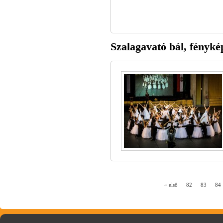
Szalagavató bál, fényké
« első
82
83
84