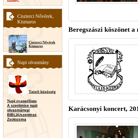
Ciszterci Nővérek,
Kismaros
Beregszászi köszönet a
Ciszterci Nővérek
Kismaros
Napi olvasmány
Taizéi közösség
Napi evangélium
A szentmise napi
Karácsonyi koncert, 20
olvasmányai
BIBLIA/szentiras
Zsolozsma