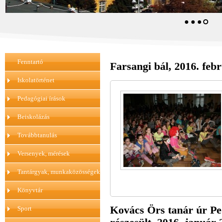
Fenntartó
Farsangi bál, 2016. febr
Iskolatörténet
Pedagógiai írások
Beiskolázás
Továbbtanulás
Versenyek, mérések
Tantárgyak, munkaközösségek
Könyvtár
Kovács Örs tanár úr Pe
Sport