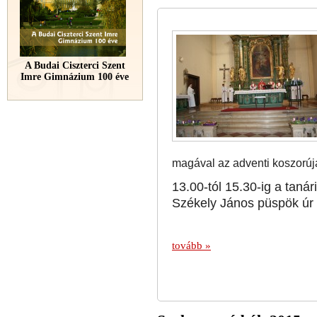
A Budai Ciszterci Szent
Imre Gimnázium 100 éve
magával az adventi koszorújá
13.00-tól 15.30-ig a tanári
Székely János püspök úr t
tovább »