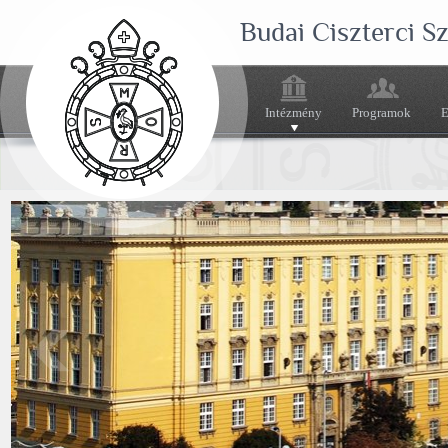
Budai Ciszterci 
Intézmény
Programok
E