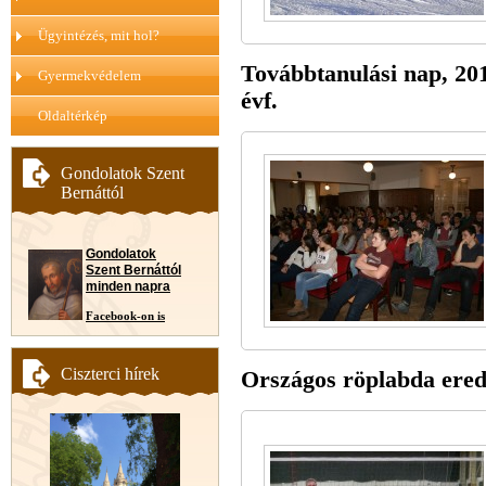
Ügyintézés, mit hol?
Továbbtanulási nap, 2016
Gyermekvédelem
évf.
Oldaltérkép
Gondolatok Szent
Bernáttól
Gondolatok
Szent Bernáttól
minden napra
Facebook-on is
Ciszterci hírek
Országos röplabda ere