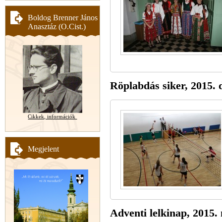
Boldog Brenner János
Anasztáz (O.Cist.)
Röplabdás siker, 2015.
Cikkek, információk
Megjelent
Adventi lelkinap, 2015.