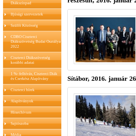
részesült, 2016. január 
Diákszínpad
Ifjúsági szervezetek
Szülői Közösség
CDBO Ciszterci
Diákszövetség Budai Osztálya
2022
Ciszterci Diákszövetség
korábbi adatai
1 %- felhívás, Ciszterci Diák
Sítábor, 2016. január 26
és Cserkész Alapítvány
Ciszterci hírek
Alapítványok
Hírarchívum
Sajtószoba
Média