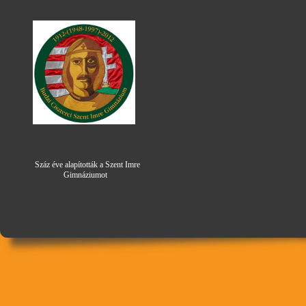
Száz éve alapították a Szent Imre
Gimná
zi
umot