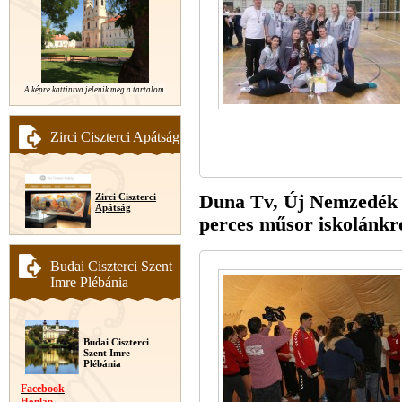
A képre kattintva jelenik meg a tartalom.
Zirci Ciszterci Apátság
Duna Tv, Új Nemzedék m
Zirci Ciszterci
Apátság
perces műsor iskolánkr
Budai Ciszterci Szent
Imre Plébánia
Budai Ciszterci
Szent Imre
Plébánia
Facebook
Honlap