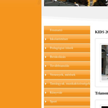
Fenntartó
KIDS 2
Iskolatörténet
Pedagógiai írások
Beiskolázás
Továbbtanulás
Versenyek, mérések
Tantárgyak, munkaközösségek
Könyvtár
Trianon
Sport