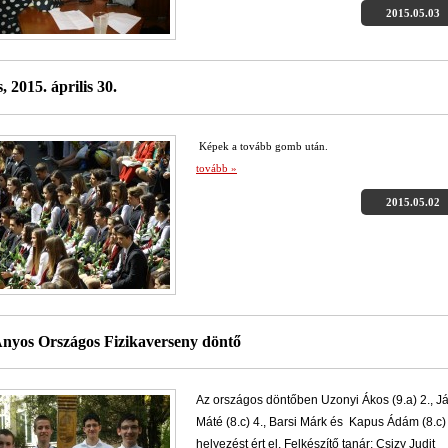
2015.05.03
, 2015. április 30.
Képek a tovább gomb után.
tovább »
2015.05.02
Ányos Országos Fizikaverseny döntő
Az országos döntőben Uzonyi Ákos (9.a) 2., J
Máté (8.c) 4., Barsi Márk és Kapus Ádám (8.c)
helyezést ért el. Felkészítő tanár: Csizy Judit