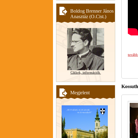
Boldog Brenner János
Anasztáz (O.Cist.)
tovább
Cikkek, információk
Kossuth
Megjelent