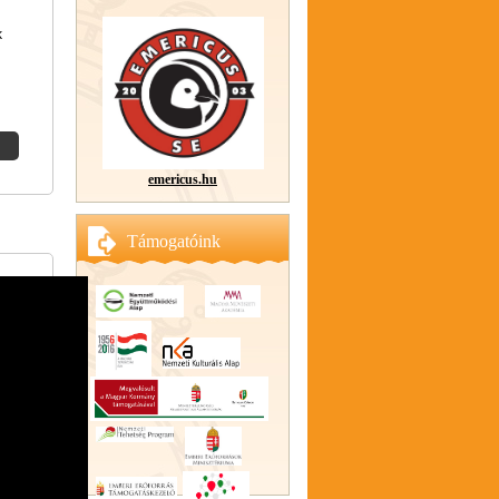
k
emericus.hu
Támogatóink