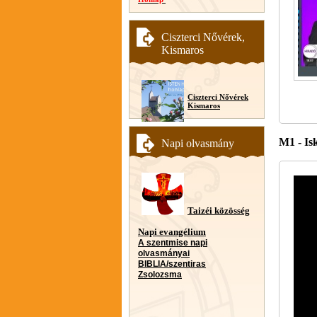
Ciszterci Nővérek,
Kismaros
Ciszterci Nővérek
Kismaros
M1 - Is
Napi olvasmány
Taizéi közösség
Napi evangélium
A szentmise napi
olvasmányai
BIBLIA/szentiras
Zsolozsma