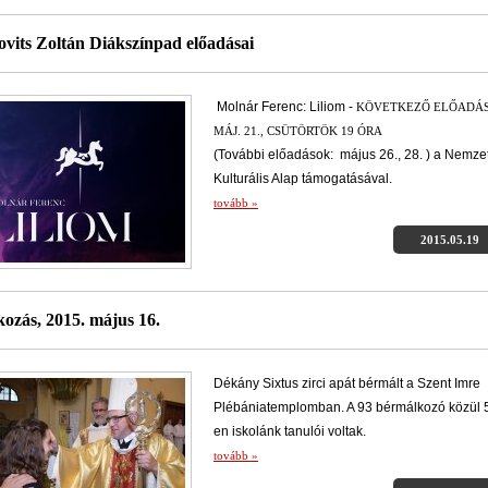
ovits Zoltán Diákszínpad előadásai
Molnár Ferenc: Liliom -
KÖVETKEZŐ ELŐADÁS
MÁJ. 21., CSÜTÖRTÖK 19 ÓRA
(További előadások: május 26., 28. ) a Nemzet
Kulturális Alap támogatásával.
tovább »
2015.05.19
ozás, 2015. május 16.
Dékány Sixtus zirci apát bérmált a Szent Imre
Plébániatemplomban. A 93 bérmálkozó közül 
en iskolánk tanulói voltak.
tovább »