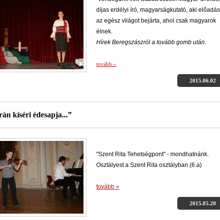
díjas erdélyi író, magyarságkutató, aki előadás
az egész világot bejárta, ahol csak magyarok
élnek.
Hírek Beregszászról a tovább gomb után.
tovább »
2015.06.02
án kíséri édesapja...”
"Szent Rita Tehetségpont" - mondhatnánk.
Osztályest a Szent Rita osztályban (6.a)
tovább »
2015.05.20