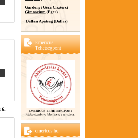
Gárdonyi Géza Ciszterci
Gimnázium
(Eger)
Dallasi Apátság
(Dallas)
Emericus
Tehetségpont
 6.
EMERICUS TEHETSÉGPONT
A képre kattintva jelenik meg a tartalom.
emericus.hu