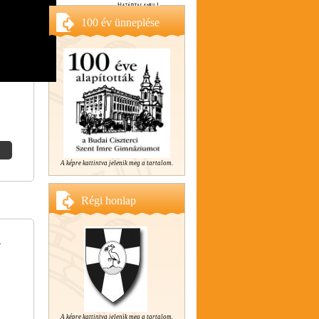
100 év ünneplése
A képre kattintva jelenik meg a tartalom.
Régi honlap
.
A képre kattintva jelenik meg a tartalom.