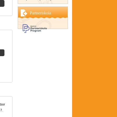
Partneriskola
ábor
 7.