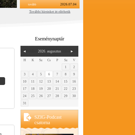
tovább
2026.07.04
További híreinket itt elérhetik
Eseménynaptár
2026. augusztus
H
K
Sz
Cs
P
Sz
V
1
2
3
4
5
6
7
8
9
10
11
12
13
14
15
16
17
18
19
20
21
22
23
24
25
26
27
28
29
30
31
SZIG-Podcast
csatorna
g