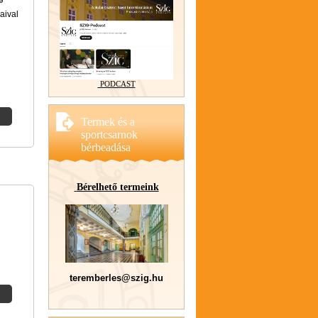
aival
PODCAST
Termek és a
sportcsarnok
bérbeadása
Bérelhető termeink
teremberles@szig.hu