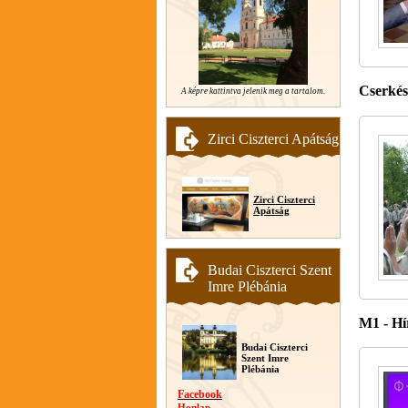
Cserkés
A képre kattintva jelenik meg a tartalom.
Zirci Ciszterci Apátság
Zirci Ciszterci
Apátság
Budai Ciszterci Szent
Imre Plébánia
M1 - Hí
Budai Ciszterci
Szent Imre
Plébánia
Facebook
Honlap