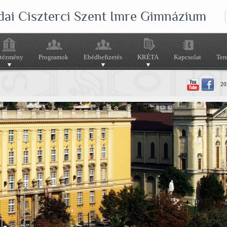
dai Ciszterci Szent Imre Gimnázium
ntézmény
Programok
Ebédbefizetés
KRÉTA
Kapcsolat
Ter
202