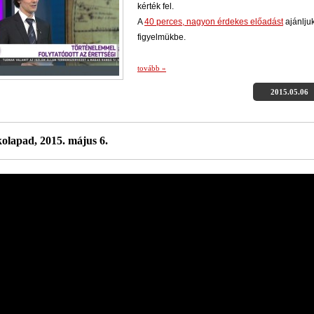
kérték fel.
A
40 perces, nagyon érdekes előadást
ajánlju
figyelmükbe.
tovább »
2015.05.06
kolapad, 2015. május 6.