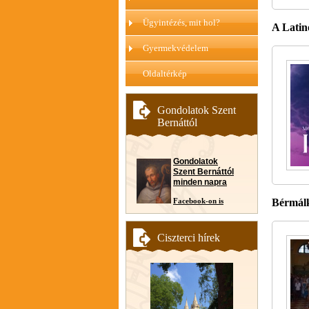
Ügyintézés, mit hol?
A Latin
Gyermekvédelem
Oldaltérkép
Gondolatok Szent
Bernáttól
Gondolatok
Szent Bernáttól
minden napra
Facebook-on is
Bérmálk
Ciszterci hírek