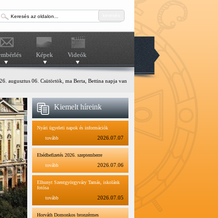
keresés
embérlés
Képek
Videók
6. augusztus 06. Csütörtök, ma Berta, Bettina napja van
Kiemelt híreink
Nyári ügyeleti napok és információk
tovább
2026.07.07
Ebédbefizetés 2026. szeptemberre
tovább
2026.07.06
Elhunyt Szentgyörgyváry Tamás, iskolánk
fotósa
tovább
2026.07.05
Horváth Domonkos bronzérmes