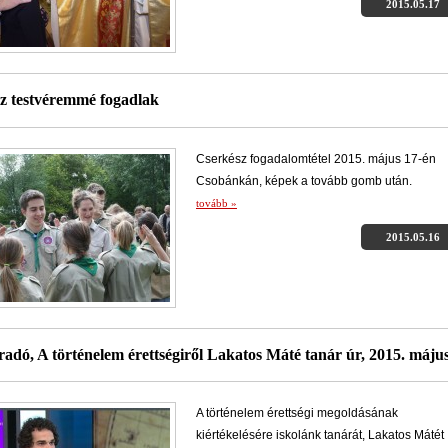
2015.05.17
z testvéremmé fogadlak
Cserkész fogadalomtétel 2015. május 17-én
Csobánkán, képek a tovább gomb után.
tovább »
2015.05.16
radó, A történelem érettségiről Lakatos Máté tanár úr, 2015. május
A történelem érettségi megoldásának
kiértékelésére iskolánk tanárát, Lakatos Mátét