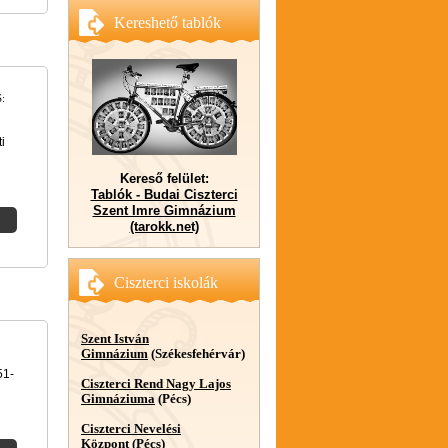
Kereshető tablók
:
i
Kereső felület:
Tablók - Budai Ciszterci
Szent Imre Gimnázium
(tarokk.net)
Ciszterci iskolák
Szent István
Gimnázium
(Székesfehérvár)
51-
Ciszterci Rend Nagy Lajos
Gimnáziuma
(Pécs)
Ciszterci Nevelési
Központ
(Pécs)