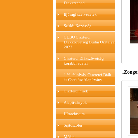
Diákszínpad
Ifjúsági szervezetek
Szülői Közösség
CDBO Ciszterci
Diákszövetség Budai Osztálya
2022
Ciszterci Diákszövetség
korábbi adatai
„Zongor
1 %- felhívás, Ciszterci Diák
és Cserkész Alapítvány
Ciszterci hírek
Alapítványok
Hírarchívum
Sajtószoba
Média