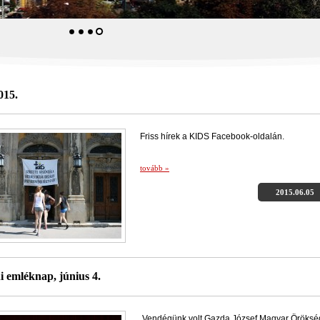
015.
Friss hírek a KIDS Facebook-oldalán.
tovább »
2015.06.05
i emléknap, június 4.
Vendégünk volt Gazda József Magyar Öröksé