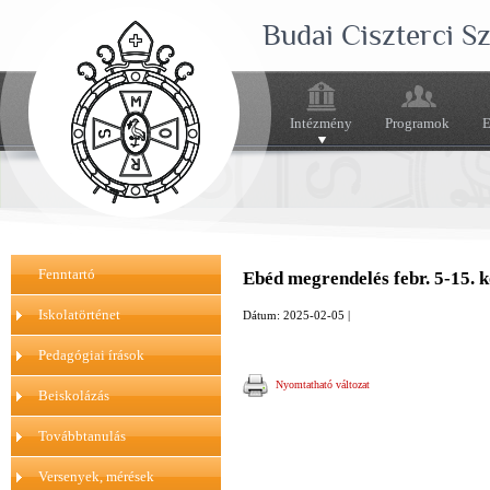
Budai Ciszterci 
Intézmény
Programok
E
Fenntartó
Ebéd megrendelés febr. 5-15. 
Iskolatörténet
Dátum: 2025-02-05 |
Pedagógiai írások
Nyomtatható változat
Beiskolázás
Továbbtanulás
Versenyek, mérések