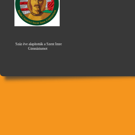
Száz éve alapították a Szent Imre
Gimná
zi
umot