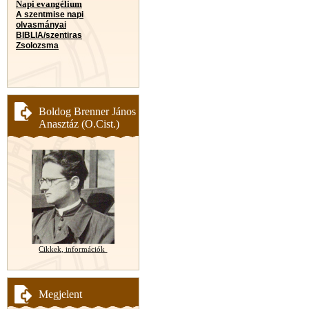
Napi evangélium
A szentmise napi
olvasmányai
BIBLIA/szentiras
Zsolozsma
Boldog Brenner János
Anasztáz (O.Cist.)
Cikkek, információk
Megjelent