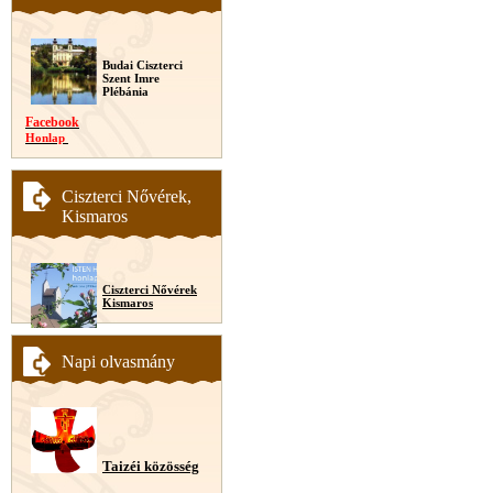
Budai Ciszterci
Szent Imre
Plébánia
Facebook
Honlap
Ciszterci Nővérek,
Kismaros
Ciszterci Nővérek
Kismaros
Napi olvasmány
Taizéi közösség