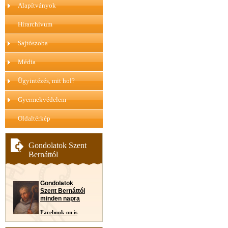
Alapítványok
Hírarchívum
Sajtószoba
Média
Ügyintézés, mit hol?
Gyermekvédelem
Oldaltérkép
Gondolatok Szent
Bernáttól
Gondolatok
Szent Bernáttól
minden napra
Facebook-on is