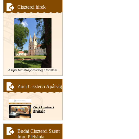
Ciszterci hírek
A képre kattintva jelenik meg a tartalom.
Zirci Ciszterci Apátság
Zirci Ciszterci
Apátság
Budai Ciszterci Szent
Imre Plébánia