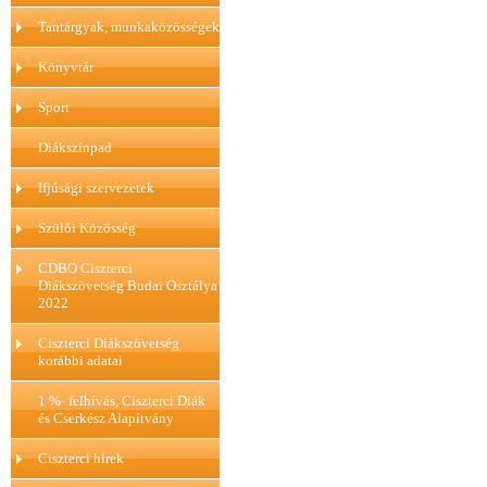
Tantárgyak, munkaközösségek
Könyvtár
Sport
Diákszínpad
Ifjúsági szervezetek
Szülői Közösség
CDBO Ciszterci
Diákszövetség Budai Osztálya
2022
Ciszterci Diákszövetség
korábbi adatai
1 %- felhívás, Ciszterci Diák
és Cserkész Alapítvány
Ciszterci hírek