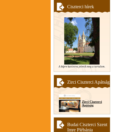
Ciszterci hírek
A képre kattintva jelenik meg a tartalom.
Zirci Ciszterci Apátság
Zirci Ciszterci
Apátság
Budai Ciszterci Szent
Imre Plébánia