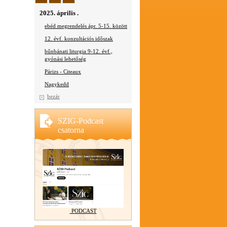
2025. április .
ebéd megrendelés ápr. 5-15. között
12. évf. konzultációs időszak
bűnbánati liturgia 9-12. évf.,
gyónási lehetőség
Párizs - Citeaux
Nagykedd
bezár
SZIG-Podcast
csatorna
PODCAST