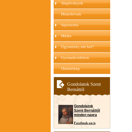
Alapítványok
Hírarchívum
Sajtószoba
Média
Ügyintézés, mit hol?
Gyermekvédelem
Oldaltérkép
Gondolatok Szent
Bernáttól
Gondolatok
Szent Bernáttól
minden napra
Facebook-on is