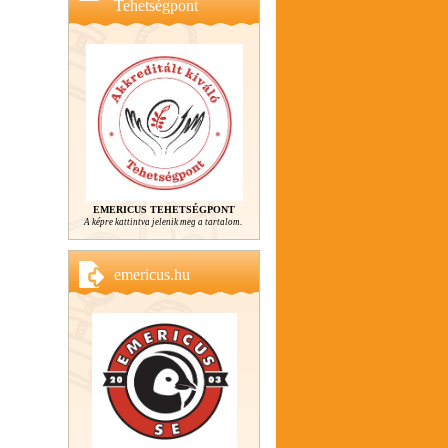
Tehetségpont
EMERICUS TEHETSÉGPONT
A képre kattintva jelenik meg a tartalom.
emericus.hu