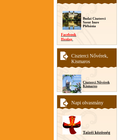
Budai Ciszterci
Szent Imre
Plébánia
Facebook
Honlap
Ciszterci Nővérek,
Kismaros
Ciszterci Nővérek
Kismaros
Napi olvasmány
Taizéi közösség