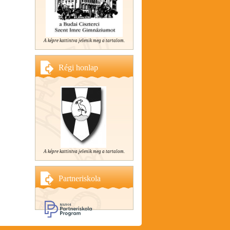
A képre kattintva jelenik meg a tartalom.
Régi honlap
A képre kattintva jelenik meg a tartalom.
Partneriskola