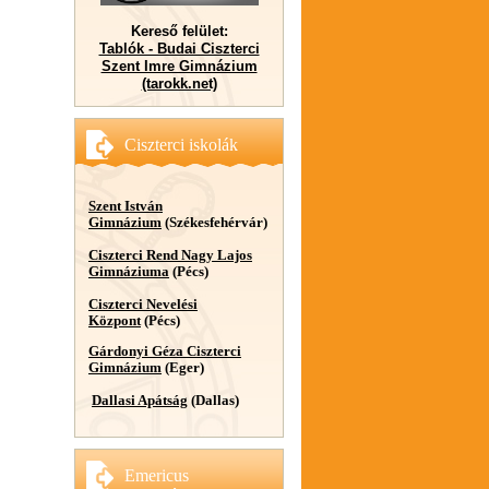
Kereső felület:
Tablók - Budai Ciszterci
Szent Imre Gimnázium
(tarokk.net)
Ciszterci iskolák
Szent István
Gimnázium
(Székesfehérvár)
Ciszterci Rend Nagy Lajos
Gimnáziuma
(Pécs)
Ciszterci Nevelési
Központ
(Pécs)
Gárdonyi Géza Ciszterci
Gimnázium
(Eger)
Dallasi Apátság
(Dallas)
Emericus