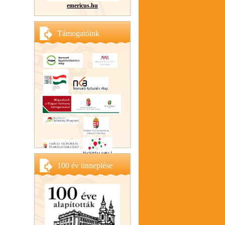
emericus.hu
Támogatóink
100 év ünneplése