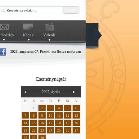
keresés
embérlés
Képek
Videók
2026. augusztus 07. Péntek, ma Ibolya napja van
Eseménynaptár
2025. április
H
K
Sz
Cs
P
Sz
V
1
2
3
4
5
6
7
8
9
10
11
12
13
14
15
16
17
18
19
20
21
22
23
24
25
26
27
28
29
30