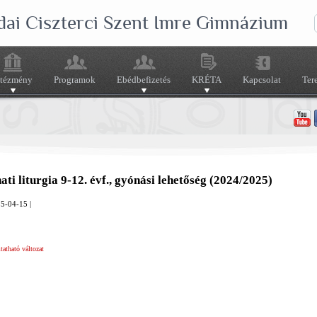
dai Ciszterci Szent Imre Gimnázium
ntézmény
Programok
Ebédbefizetés
KRÉTA
Kapcsolat
Ter
ti liturgia 9-12. évf., gyónási lehetőség (2024/2025)
5-04-15 |
atható változat