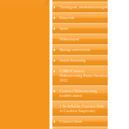
Tantárgyak, munkaközösségek
Könyvtár
Sport
Diákszínpad
Ifjúsági szervezetek
Szülői Közösség
CDBO Ciszterci
Diákszövetség Budai Osztálya
2022
Ciszterci Diákszövetség
korábbi adatai
1 %- felhívás, Ciszterci Diák
és Cserkész Alapítvány
Ciszterci hírek