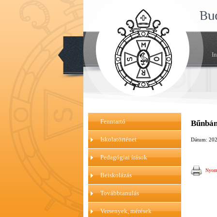
Bu
I
Fenntartó
Bűnbána
Iskolatörténet
Dátum: 202
Pedagógiai írások
Nyomt
Beiskolázás
Továbbtanulás
Versenyek, mérések