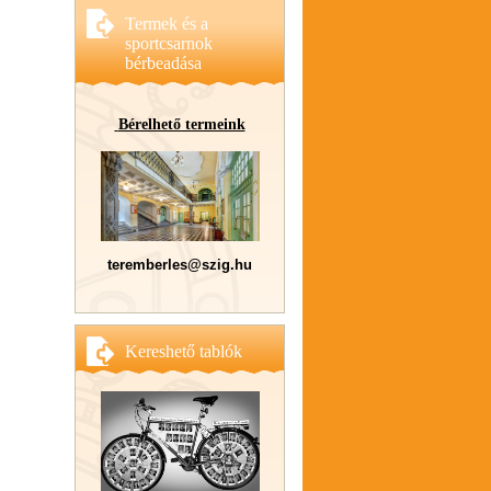
Termek és a
sportcsarnok
bérbeadása
Bérelhető termeink
teremberles@szig.hu
Kereshető tablók