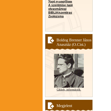
Napi evangélium
A szentmise napi
olvasmányai
BIBLIA/szentiras
Zsolozsma
Boldog Brenner János
Anasztáz (O.Cist.)
Cikkek, információk
Megjelent