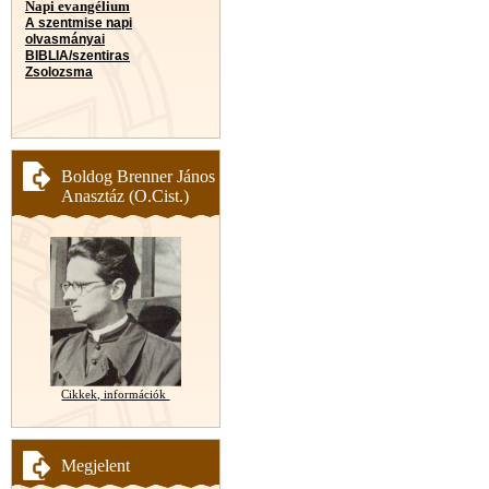
Napi evangélium
A szentmise napi
olvasmányai
BIBLIA/szentiras
Zsolozsma
Boldog Brenner János
Anasztáz (O.Cist.)
Cikkek, információk
Megjelent