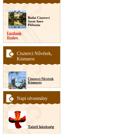
Budai Ciszterci
Szent Imre
Plébánia
Facebook
Honlap
Ciszterci Nővérek,
Kismaros
Ciszterci Nővérek
Kismaros
Napi olvasmány
Taizéi közösség