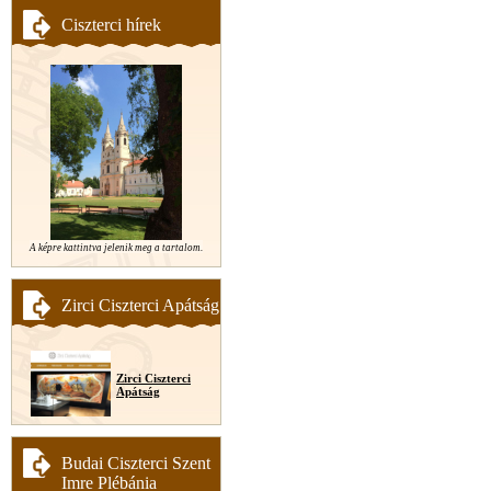
Ciszterci hírek
A képre kattintva jelenik meg a tartalom.
Zirci Ciszterci Apátság
Zirci Ciszterci
Apátság
Budai Ciszterci Szent
Imre Plébánia