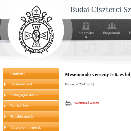
Budai Ciszterci 
Intézmény
Programok
E
Fenntartó
Mesemondó verseny 5-6. évfo
Iskolatörténet
Dátum: 2025-10-01 |
Pedagógiai írások
Nyomtatható változat
Beiskolázás
Továbbtanulás
Versenyek, mérések