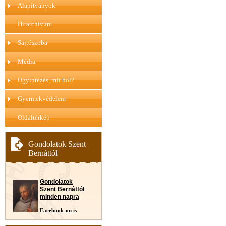
Alapítványok
Hírarchívum
Sajtószoba
Média
Ügyintézés, mit hol?
Gyermekvédelem
Oldaltérkép
Gondolatok Szent
Bernáttól
Gondolatok
Szent Bernáttól
minden napra
Facebook-on is