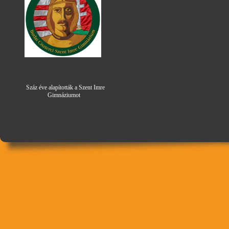
Száz éve alapították a Szent Imre
Gimná
zi
umot