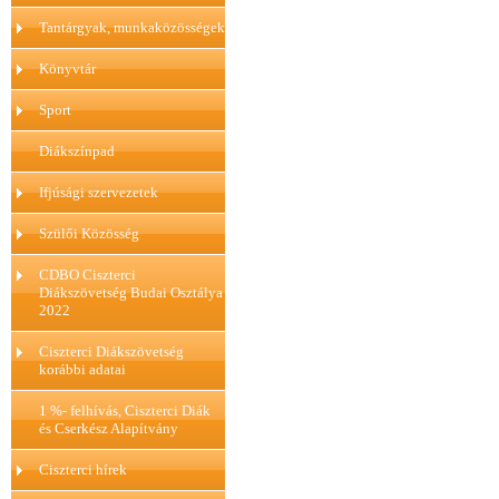
Tantárgyak, munkaközösségek
Könyvtár
Sport
Diákszínpad
Ifjúsági szervezetek
Szülői Közösség
CDBO Ciszterci
Diákszövetség Budai Osztálya
2022
Ciszterci Diákszövetség
korábbi adatai
1 %- felhívás, Ciszterci Diák
és Cserkész Alapítvány
Ciszterci hírek