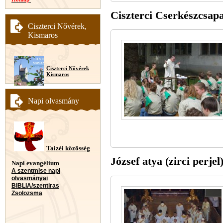
Ciszterci Cserkészcsapa
Ciszterci Nővérek,
Kismaros
Ciszterci Nővérek
Kismaros
Napi olvasmány
Taizéi közösség
József atya (zirci perjel
Napi evangélium
A szentmise napi
olvasmányai
BIBLIA/szentiras
Zsolozsma