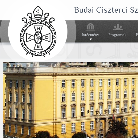
Budai Ciszterci 
Intézmény
Programok
E