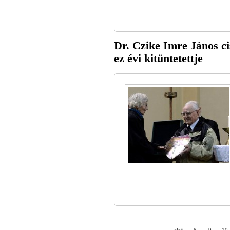
Dr. Czike Imre János cis
ez évi kitüntetettje
« első
8
9
10