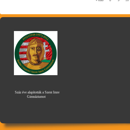
Száz éve alapították a Szent Imre
Gimná
zi
umot