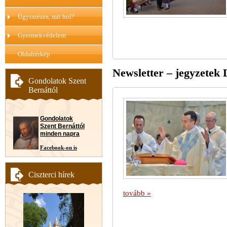
Ügyintézés, mit hol?
Gyermekvédelem
Oldaltérkép
Newsletter – jegyzetek 
Gondolatok Szent
Bernáttól
Gondolatok
Szent Bernáttól
minden napra
Facebook-on is
Ciszterci hírek
tovább »