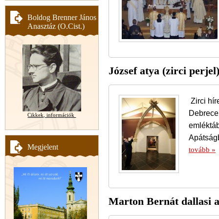
Boldog Brenner János
Anasztáz (O.Cist.)
József atya (zirci perjel
Zirci hí
Debrecen
Cikkek, információk
emléktáb
Apátságb
Megjelent
tovább »
Marton Bernát dallasi a