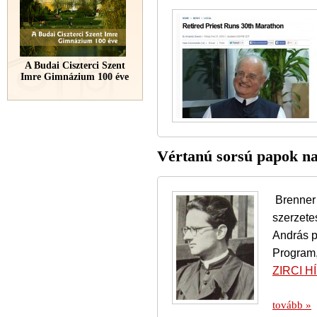
A Budai Ciszterci Szent
Imre Gimnázium 100 éve
Vértanú sorsú papok na
Brenner 
szerzete
András p
Program,
ZIRCI H
tovább »