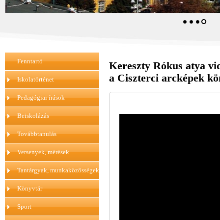
Fenntartó
Kereszty Rókus atya vi
a Ciszterci arcképek k
Iskolatörténet
Pedagógiai írások
Beiskolázás
Továbbtanulás
Versenyek, mérések
Tantárgyak, munkaközösségek
Könyvtár
Sport