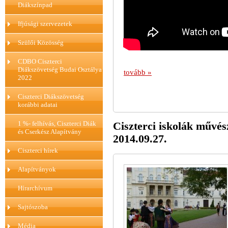
Diákszínpad
Ifjúsági szervezetek
Szülői Közösség
CDBO Ciszterci
Diákszövetség Budai Osztálya
tovább »
2022
Ciszterci Diákszövetség
korábbi adatai
1 %- felhívás, Ciszterci Diák
Ciszterci iskolák művés
és Cserkész Alapítvány
2014.09.27.
Ciszterci hírek
Alapítványok
Hírarchívum
Sajtószoba
Média